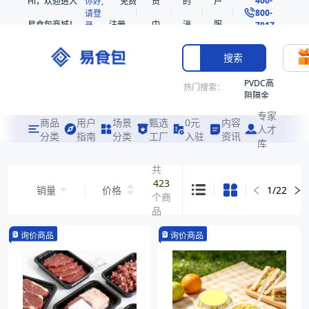
Hi，欢迎进入
你好,
免费
员
的
户
800-
请登
易食包商城！
注册
中
消
服
录
7017
心
息
务
搜索
PVDC高
热门搜索：
阻隔金
枪鱼柳
专家
共挤热
商品
用户
场景
甄选
0元
内容
人才
收缩袋
分类
指南
分类
工厂
入驻
资讯
库
PE
非阻隔
共
共挤热
423
销量
价格
1
/
22
收缩袋
个商
221340
品
221360
询价商品
询价商品
烤箱袋
221330
SE53
热收缩