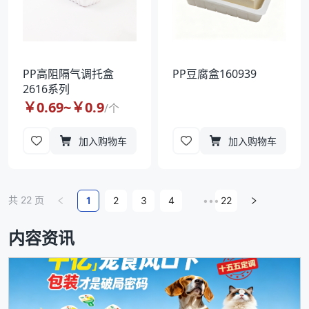
PP高阻隔气调托盒
PP豆腐盒160939
2616系列
￥
0.69
~￥
0.9
/
个
加入购物车
加入购物车
共
22
页
1
2
3
4
•••
22
内容资讯