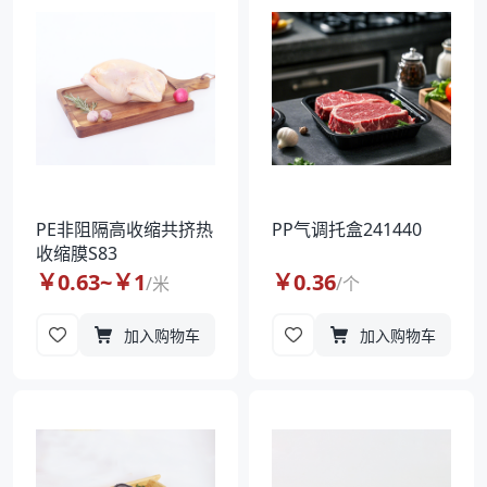
PE非阻隔高收缩共挤热
PP气调托盒241440
收缩膜S83
￥
0.63
~￥
1
￥
0.36
/
米
/
个
加入购物车
加入购物车