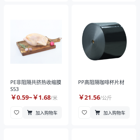
PE非阻隔共挤热收缩膜
PP高阻隔咖啡杯片材
S53
￥
0.59
~￥
1.68
￥
21.56
/
米
/
公斤
加入购物车
加入购物车