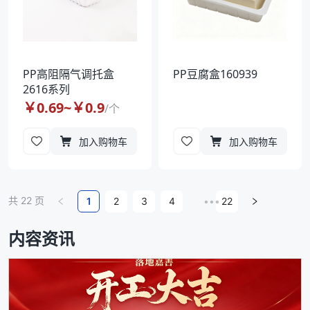
PP高阻隔气调托盒
PP豆腐盒160939
2616系列
￥
0.69
~￥
0.9
/
个
加入购物车
加入购物车
共
22
页
1
2
3
4
•••
22
内容资讯