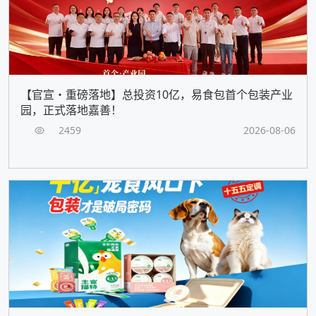
【官宣・重磅落地】总投资10亿，易食包首个包装产业
园，正式落地嘉善！
2459
2026-08-06