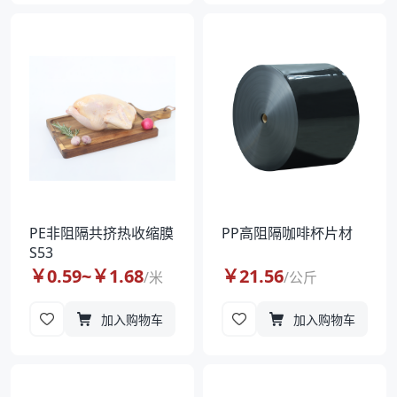
PE非阻隔共挤热收缩膜
PP高阻隔咖啡杯片材
S53
￥
0.59
~￥
1.68
￥
21.56
/
米
/
公斤
加入购物车
加入购物车