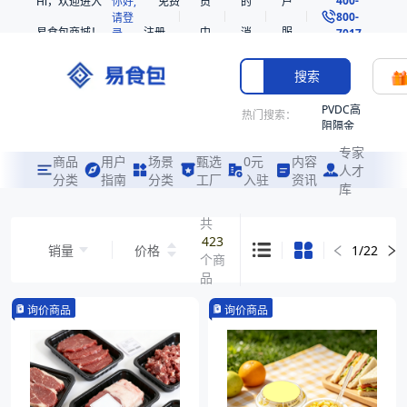
Hi，欢迎进入
你好,
免费
员
的
户
800-
请登
易食包商城！
注册
中
消
服
录
7017
心
息
务
搜索
PVDC高
热门搜索：
阻隔金
枪鱼柳
专家
共挤热
商品
用户
场景
甄选
0元
内容
人才
收缩袋
分类
指南
分类
工厂
入驻
资讯
库
PE
221340
共
423
非阻隔
销量
价格
1
/
22
个商
共挤热
收缩袋
品
221360
询价商品
询价商品
烤箱袋
221330
SE53
热收缩