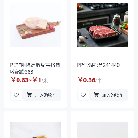
PE非阻隔高收缩共挤热
PP气调托盒241440
收缩膜S83
￥
0.63
~￥
1
￥
0.36
/
米
/
个
加入购物车
加入购物车