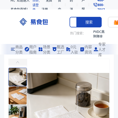
Hi，欢迎进入
你好,
免费
员
的
户
800-
请登
易食包商城！
注册
中
消
服
录
7017
心
息
务
搜索
PVDC高
热门搜索：
阻隔金
枪鱼柳
专家
共挤热
商品
用户
场景
甄选
0元
内容
人才
收缩袋
分类
指南
分类
工厂
入驻
资讯
库
玉米纤维可降解茶包
PE
易食包（EPAK）专注于玉米纤维可降解茶包包装，提供详尽的规格参
非阻隔
共挤热
价格：
在线询价
收缩袋
221340
商品参数
221360
商品分类
可降解袋
烤箱袋
产品特性
支持定制
221330
产品特性
支持定制
SE53
商品图片
热收缩