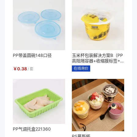
PP带盖圆碗148口径
玉米杯包装解决方案B（PP
高阻隔容器+收缩膜标签+P
P勺子套装+高阻隔耐高温
￥
0.38
在线询价
/
套
易揭盖膜）
PP气调托盒221360
PS慕斯杯