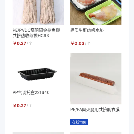
PE/PVDC高阻隔金枪鱼柳
棉质生鲜肉吸水垫
共挤热收缩袋HC93
￥
0.27
￥
0.03
/
个
/
个
PP气调托盒221640
￥
0.27
/
个
PE/PA圆火腿用共挤肠衣膜
在线询价