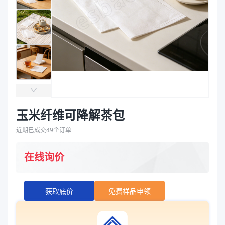
袋
拉伸膜
玉米纤维可降解茶包
近期已成交
49
个订单
在线询价
获取底价
免费样品申领