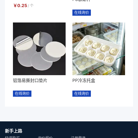
￥
0.25
/
个
在线询价
铝箔易撕封口垫片
PP冷冻托盒
在线询价
在线询价
新手上路
快速购买
询价报价
注册登录