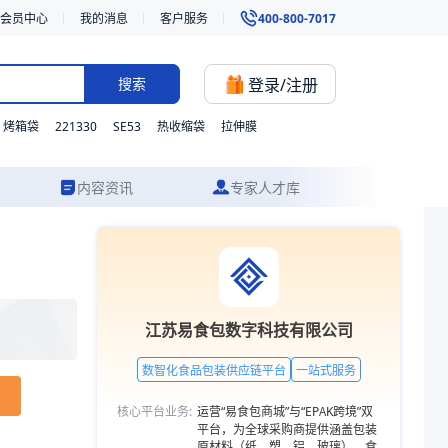
会员中心
我的消息
客户服务
400-800-7017
登录/注册
搜索
221330
SE53
烤箱袋
热收缩袋
拉伸膜
内容资讯
专家人才库
方案设计到成品交付的一站式食品包装服务。更多包装品类，欢迎访问易食
江苏易食包数字科技有限公司
数智化食品包装供应链平台
一站式服务
核心平台业务:
运营“易食包商城”与“EPAK跨境”双
平台，为全球采购商提供涵盖包装
原材料（纸、塑、铝、玻璃）、食