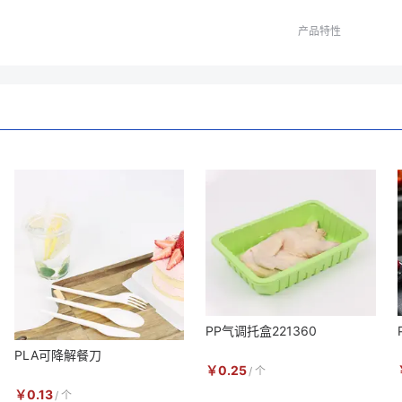
产品特性
PP气调托盒221360
PLA可降解餐刀
￥
0.25
/
个
￥
0.13
/
个