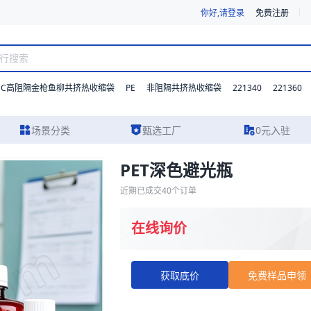
你好,请登录
免费注册
DC高阻隔金枪鱼柳共挤热收缩袋
PE
221340
221360
非阻隔共挤热收缩袋
场景分类
甄选工厂
0元入驻
PET深色避光瓶
、实物图片及报价参考。我们支持材质、型号与功能的灵活定制，并提供从
近期已成交
40
个订单
在线询价
获取底价
免费样品申领