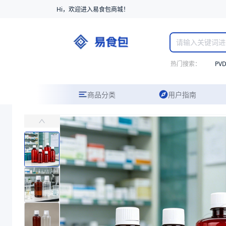
Hi，欢迎进入易食包商城！
热门搜索：
PV
商品分类
用户指南
PET深色避光瓶
易食包（EPAK）专注于PET深色避光瓶包装，提供详尽的规格参数
价格：
在线询价
商品参数
商品分类
PET瓶
产品特性
支持定制
产品特性
支持定制
商品图片