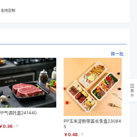
支持定制
换一批
展
开
PP气调托盒241440
PP玉米淀粉带盖长条盒23084
￥
0.36
5
/
个
￥
0.48
/
个