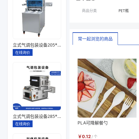
商品分类
PET瓶
常一起浏览的商品
立式气调包装设备205*145*85一出四
在线询价
立式气调包装设备285*180*80一出一
PLA可降解餐勺
在线询价
￥
0.12
/
个