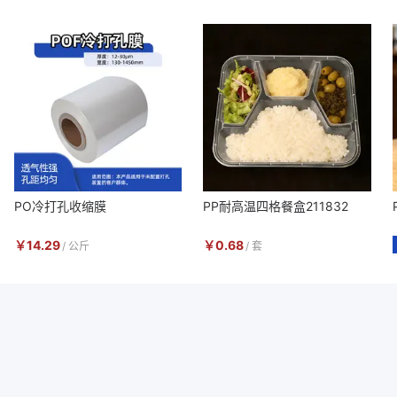
PO冷打孔收缩膜
PP耐高温四格餐盒211832
￥
14.29
￥
0.68
/
公斤
/
套