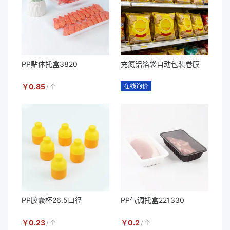
PP贴体托盒3820
充氮铝箔袋自动包装卷膜
￥
0.85
在线询价
/
个
PP胶囊杯26.5口径
PP气调托盒221330
￥
0.23
￥
0.2
/
个
/
个