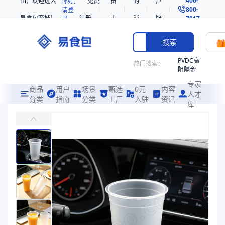
Hi，欢迎进入
你好,
免费
员
的
户
800-
请登
易食包商城！
注册
中
消
服
录
7017
心
息
务
搜索
PVDC高
热门搜索：
阻隔金
枪鱼柳
专家
共挤热
商品
用户
场景
甄选
0元
内容
人才
收缩袋
分类
指南
分类
工厂
入驻
资讯
库
PP磨砂高脚饮品杯90口径
PE
易食包（EPAK）专注于PP磨砂高脚饮品杯90口径包装，提供详尽的
221340
非阻隔
价格：
在线询价
共挤热
收缩袋
商品参数
221360
商品分类
饮品杯
221330
产品特性
支持定制
烤箱袋
产品特性
支持定制
SE53
商品图片
热收缩