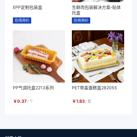
EPP定制包装盒
生鲜肉包装解决方案-贴体
托盒
在线询价
在线询价
PP气调托盒2213系列
PET带盖蛋糕盒282055
￥
0.37
￥
1.83
/
个
/
套