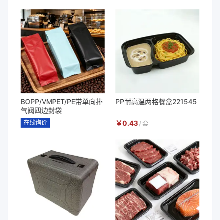
BOPP/VMPET/PE带单向排
PP耐高温两格餐盒221545
气阀四边封袋
在线询价
￥
0.43
/
套