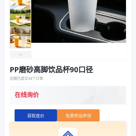
袋
拉伸膜
PP磨砂高脚饮品杯90口径
近期已成交
34
个订单
在线询价
获取底价
免费样品申领