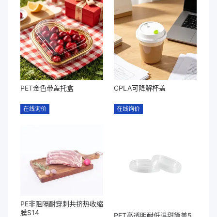
PET金色带盖托盒
CPLA可降解杯盖
在线询价
在线询价
PE非阻隔耐穿刺共挤热收缩
膜S14
PET高透明耐低温甜筒盖5