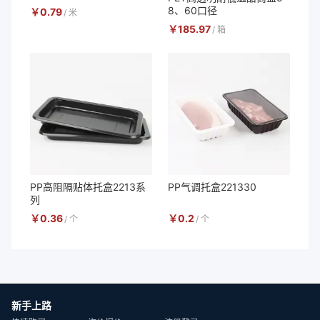
8、60口径
￥
0.79
/
米
￥
185.97
/
箱
PP高阻隔贴体托盒2213系
PP气调托盒221330
列
￥
0.36
￥
0.2
/
个
/
个
新手上路