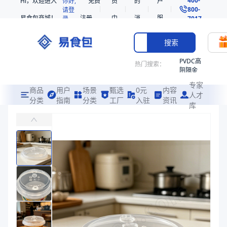
Hi，欢迎进入
你好,
免费
员
的
户
800-
请登
易食包商城！
注册
中
消
服
录
7017
心
息
务
搜索
PVDC高
热门搜索：
阻隔金
枪鱼柳
专家
共挤热
商品
用户
场景
甄选
0元
内容
人才
收缩袋
分类
指南
分类
工厂
入驻
资讯
库
PP饮品杯平盖90口径
PE
易食包（EPAK）专注于PP饮品杯平盖90口径包装，提供详尽的规格
221340
非阻隔
价格：
在线询价
共挤热
收缩袋
商品参数
221360
商品分类
PP盖
烤箱袋
产品特性
支持定制
221330
产品特性
支持定制
SE53
商品图片
热收缩