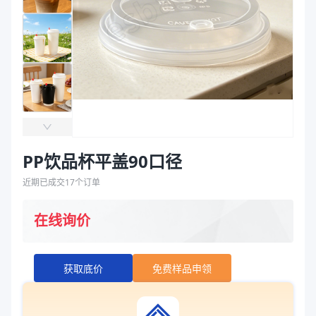
袋
拉伸膜
PP饮品杯平盖90口径
近期已成交
17
个订单
在线询价
获取底价
免费样品申领