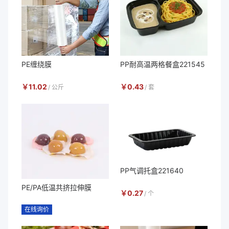
PE缠绕膜
PP耐高温两格餐盒221545
￥
11.02
￥
0.43
/
公斤
/
套
PP气调托盒221640
PE/PA低温共挤拉伸膜
￥
0.27
/
个
在线询价