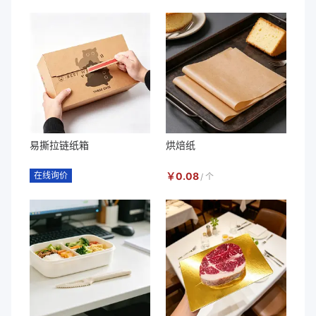
易撕拉链纸箱
烘焙纸
在线询价
￥
0.08
/
个