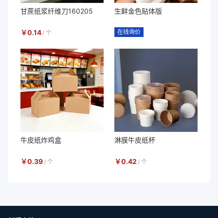
甘蔗纸浆纤维刀160205
生鲜金色贴体版
￥
0.14
在线询价
/
个
牛皮纸炸鸡盒
淋膜牛皮纸杯
￥
0.39
￥
0.42
/
个
/
个