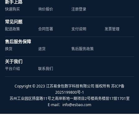
新手上路
快速购买
询价报价
注册登录
常见问题
配送政策
合同签署
支付说明
发票管理
售后服务保障
换货
退货
售后服务政策
关于我们
平台介绍
联系我们
Copyright © 2023 江苏易食包数字科技有限公司 版权所有 苏ICP备
2025199800号-1
苏州工业园区扬富路11号之南岸新地一期项目2号楼商务楼层17层1701室
E-mail：
info@esbao.com