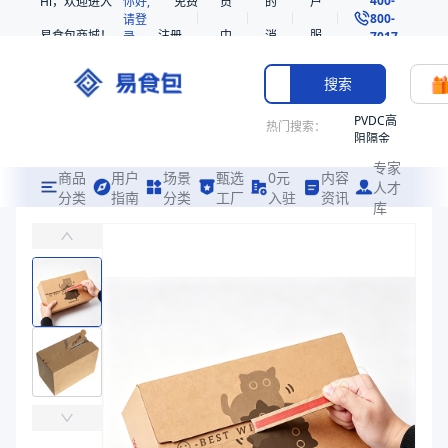
Hi，欢迎进入
你好,
免费
员
的
户
800-
请登
易食包商城！
注册
中
消
服
录
7017
心
息
务
搜索
PVDC高
热门搜索：
阻隔金
枪鱼柳
专家
共挤热
商品
用户
场景
甄选
0元
内容
人才
收缩袋
分类
指南
分类
工厂
入驻
资讯
库
易撕拉链纸箱
PE
易食包（EPAK）专注于易撕拉链纸箱包装，提供详尽的规格参数、实
非阻隔
共挤热
价格：
在线询价
收缩袋
221340
商品参数
221360
商品分类
拉链纸箱
烤箱袋
主要材质
牛皮纸、PE
221330
主要材质
牛皮纸、PE
SE53
商品图片
热收缩