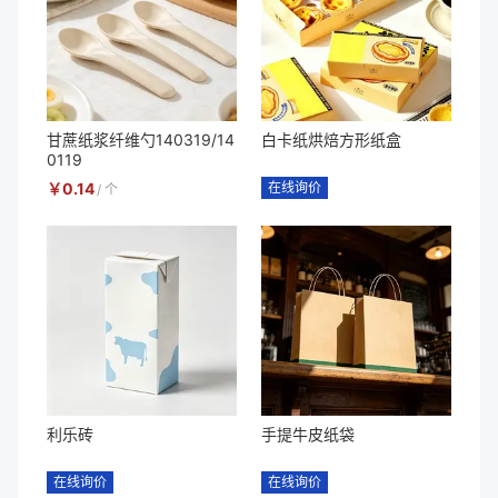
甘蔗纸浆纤维勺140319/14
白卡纸烘焙方形纸盒
0119
￥
0.14
在线询价
/
个
利乐砖
手提牛皮纸袋
在线询价
在线询价