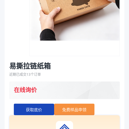
袋
拉伸膜
易撕拉链纸箱
近期已成交
13
个订单
在线询价
获取底价
免费样品申领