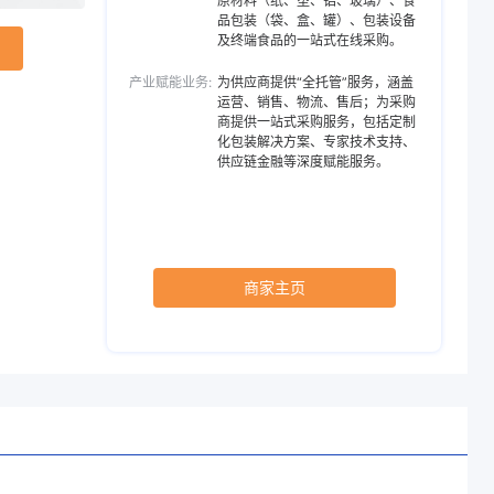
原材料（纸、塑、铝、玻璃）、食
品包装（袋、盒、罐）、包装设备
复合能力，兼具
及终端食品的一站式在线采购。
优势
产业赋能业务:
为供应商提供“全托管”服务，涵盖
运营、销售、物流、售后；为采购
商提供一站式采购服务，包括定制
化包装解决方案、专家技术支持、
供应链金融等深度赋能服务。
商家主页