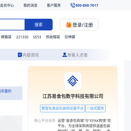
会员中心
我的消息
客户服务
400-800-7017
登录/注册
搜索
221330
SE53
烤箱袋
热收缩袋
拉伸膜
内容资讯
专家人才库
要高温杀菌的碗、盒类产品。我们支持材质、型号与功能的灵活定制，并提
温杀菌的
限公司
江苏易食包数字科技有限公司
装
数智化食品包装供应链平台
一站式服务
注
食品用塑料包装
核心平台业务:
运营“易食包商城”与“EPAK跨境”双
主营
平台，为全球采购商提供涵盖包装