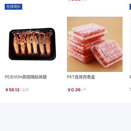
在线询价
PE/EVOH高阻隔贴体膜
PET连体肉卷盒
￥
56.12
￥
0.39
/
公斤
/
个