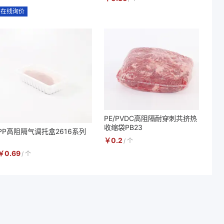
在线询价
PE/PVDC高阻隔耐穿刺共挤热
收缩袋PB23
PP高阻隔气调托盒2616系列
￥
0.2
/
个
￥
0.69
/
个