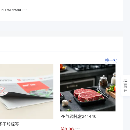
PET/AL/PA/RCPP
换一批
展
开
PP气调托盒241440
不干胶标签
￥
0.36
/
个