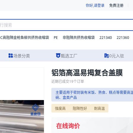
你好,请登录
免费注册
DC高阻隔金枪鱼柳共挤热收缩袋
PE
221340
221360
非阻隔共挤热收缩袋
场景分类
甄选工厂
0元入驻
铝箔高温易揭复合盖膜
参数、实物图片及报价参考，主要适用于密封装有米饭、熟食、糕点等需
近期已成交
19
个订单
主要适用于密封装有米饭、熟食、糕点等需要高
碗、盒类产品
浙江精言包装科技有
盒类产品
强度高
阻隔性好
耐高温
食品包装
宠物食品包
主营业务:
包装装潢印刷品印刷；
在线询价
容器工具制品生产