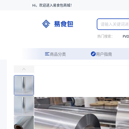
Hi，欢迎进入易食包商城！
热门搜索：
PV
商品分类
用户指南
铝箔高温易揭复合盖膜
主要适用于密封装有米饭、熟食、糕点等需要高温杀菌的碗、盒类产品
易食包（EPAK）专注于铝箔高温易揭复合盖膜包装，提供详尽的规格
产品卖点：
强度高、阻隔性好、耐高温
应用场景：
主要适用于密封装有米饭、熟食、糕点等需要高温杀菌的碗、
价格：
在线询价
商品参数
商品分类
盖膜