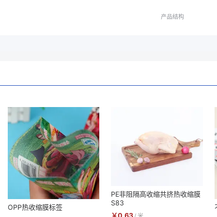
产品结构
PE非阻隔高收缩共挤热收缩膜
S83
OPP热收缩膜标签
￥
0.63
/
米