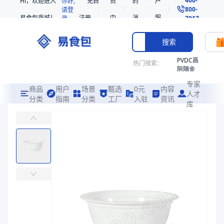
Hi，欢迎进入
你好,
免费
员
的
户
800-
请登
易食包商城！
注册
中
消
服
录
7017
心
息
务
搜索
PVDC高
热门搜索：
阻隔金
枪鱼柳
专家
共挤热
商品
用户
场景
甄选
0元
内容
人才
收缩袋
分类
指南
分类
工厂
入驻
资讯
库
PP高阻隔宠物斜杯TJ076040A
PE
易食包（EPAK）专注于PP高阻隔宠物斜杯TJ076040A包装，提
221340
非阻隔
价格：
￥0.3291
共挤热
收缩袋
商品参数
221360
商品分类
宠物食品杯
烤箱袋
主要材质
PP、EVOH、EVOH、PP
221330
直径（mm）
76.2
SE53
高度（mm）
40
热收缩
克重（g）
7.5