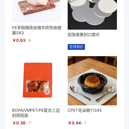
PE非阻隔高收缩共挤热收缩
膜S83
铝箔易撕封口垫片
￥
0.63
/
米
在线询价
BOPA/VMPET/PE复合三边
CPET花朵碗11345
封阴阳袋
￥
0.38
￥
0.44
/
个
/
个