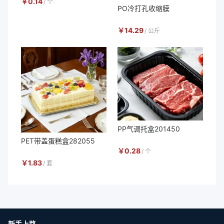
￥
0.14
/
个
PO冷打孔收缩膜
￥
14.29
/
公斤
PP气调托盒201450
PET带盖蛋糕盒282055
￥
0.28
/
个
￥
1.83
/
套
新手上路