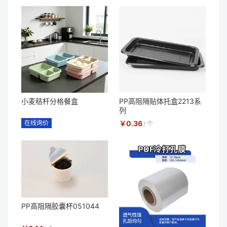
小麦秸杆分格餐盒
PP高阻隔贴体托盒2213系
列
在线询价
￥
0.36
/
个
PP高阻隔胶囊杯051044