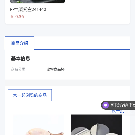
PP气调托盒241440
￥
0.36
商品介绍
基本信息
商品分类
宠物食品杯
常一起浏览的商品
你们是
换一批