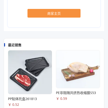
商家主页
最近销售
PE非阻隔共挤热收缩膜S53
￥
0.59
PP贴体托盒261813
￥
0.52