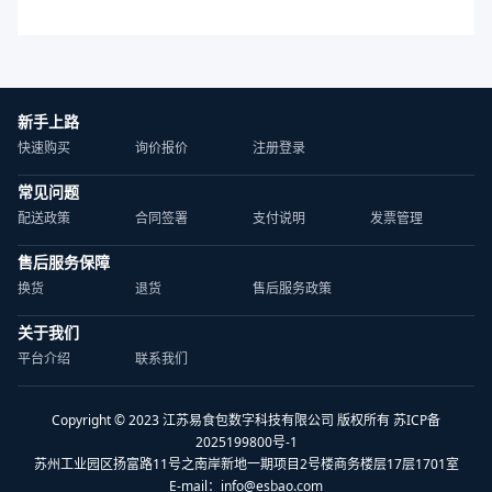
新手上路
快速购买
询价报价
注册登录
常见问题
配送政策
合同签署
支付说明
发票管理
售后服务保障
换货
退货
售后服务政策
关于我们
平台介绍
联系我们
Copyright © 2023 江苏易食包数字科技有限公司 版权所有 苏ICP备
2025199800号-1
苏州工业园区扬富路11号之南岸新地一期项目2号楼商务楼层17层1701室
E-mail：
info@esbao.com