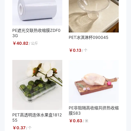
PE遮光交联热收缩膜ZDF0
3G
PET冰淇淋杯090045
￥
40.82
/
公斤
￥
0.13
/
个
PE非阻隔高收缩共挤热收缩
膜S83
PET高透明连体水果盒1812
55
￥
0.63
/
米
￥
0.37
/
个