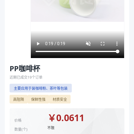
主要材质
PP
袋
直径（mm）
51
拉伸膜
高度（mm）
44
克重（g）
2.4
规格尺寸（mm）
51*44
商品型号
TJ051044B
颜色
黑色
商品图片
PP咖啡杯
近期已成交
19
个订单
主要应用于装咖啡粉、茶叶等包装
高阻隔
保鲜性强
材质安全
￥
0.0611
价格
不限
数量(
个
)