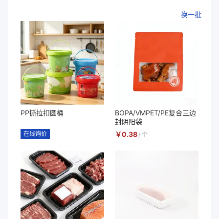
换一批
PP撕拉扣圆桶
BOPA/VMPET/PE复合三边
封阴阳袋
在线询价
￥
0.38
/
个