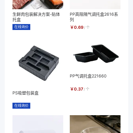
生鲜肉包装解决方案-贴体
PP高阻隔气调托盒2616系
托盒
列
在线询价
￥
0.69
/
个
PP气调托盒221660
￥
0.37
/
个
PS吸塑包装盒
在线询价