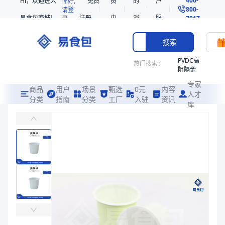
Hi，欢迎进入
你好,
免费
员
的
户
800-
请登
易食包商城！
注册
中
消
服
录
7017
心
息
务
搜索
PVDC高
热门搜索：
阻隔金
枪鱼柳
专家
共挤热
商品
用户
场景
甄选
0元
内容
人才
收缩袋
分类
指南
分类
工厂
入驻
资讯
库
PP咖啡杯
PE
主要应用于装咖啡粉、茶叶等包装
非阻隔
共挤热
易食包（EPAK）专注于PP咖啡杯包装，提供详尽的规格参数、实物
收缩袋
产品卖点：
高阻隔、保鲜性强、材质安全
221340
221360
应用场景：
主要应用于装咖啡粉、茶叶等包装
烤箱袋
价格：
￥0.0611
221330
商品参数
SE53
商品分类
胶囊杯
热收缩