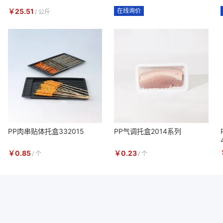
￥
25.51
在线询价
/
公斤
PP肉串贴体托盒332015
PP气调托盒2014系列
￥
0.85
￥
0.23
/
个
/
个