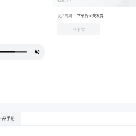
发货周期
下单后
10
天发货
已下架
产品手册