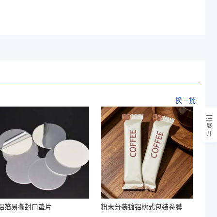
换一批
展
开
铝箔易撕封口垫片
粉末分装镀铝枕式包装卷膜