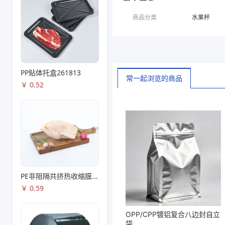
商品分类
水果杯
PP贴体托盒261813
常一起浏览的商品
￥
0.52
PE非阻隔共挤热收缩膜S53
￥
0.59
OPP/CPP镀铝复合八边封自立
袋