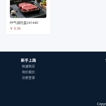
PP气调托盒241440
￥
0.36
新手上路
快速购买
询价报价
注册登录
Cop