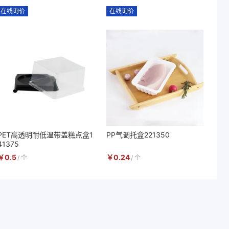
在线询价
在线询价
PET高透明耐低温带盖糕点盒1
PP气调托盒221350
41375
￥
0.5
￥
0.24
/
个
/
个