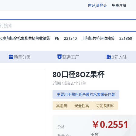
你好,请登录
免费注册
DC高阻隔金枪鱼柳共挤热收缩袋
PE
221340
221360
非阻隔共挤热收缩袋
场景分类
甄选工厂
0元入驻
80口径8OZ果杯
、实物图片及报价参考，主要用于需巴氏杀菌的水果罐头包装。我们支持
近期已成交
37
个订单
主要用于需巴氏杀菌的水果罐头包装
高阻隔
安全性高
可定制刻印
￥
0.2551
价格
不限
数量(
个
)