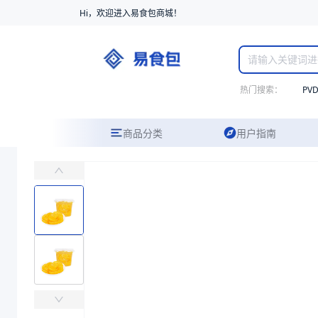
Hi，欢迎进入易食包商城！
热门搜索：
PV
商品分类
用户指南
80口径8OZ果杯
主要用于需巴氏杀菌的水果罐头包装
易食包（EPAK）专注于80口径8OZ果杯包装，提供详尽的规格参数
产品卖点：
高阻隔、安全性高、可定制刻印
应用场景：
主要用于需巴氏杀菌的水果罐头包装
价格：
￥0.2551
商品参数
商品分类
水果杯