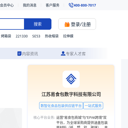
会员中心
我的消息
客户服务
400-800-7017
登录/注册
搜索
221330
SE53
烤箱袋
热收缩袋
拉伸膜
内容资讯
专家人才库
材质、型号与功能的灵活定制，并提供从方案设计到成品交付的一站式食品
江苏易食包数字科技有限公司
数智化食品包装供应链平台
一站式服务
核心平台业务:
运营“易食包商城”与“EPAK跨境”双
平台，为全球采购商提供涵盖包装
原材料（纸、塑、铝、玻璃）、食