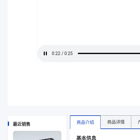
主要材质
EVOH/PP、EVOH、PP
克重（g）
9
颜色
本色
EVOH含量（%）
5
商品图片
商品详情
商品介绍
最近销售
基本信息