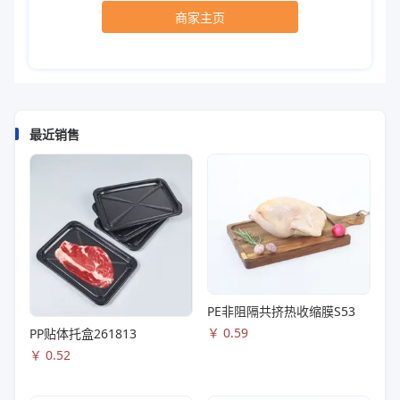
商家主页
最近销售
PE非阻隔共挤热收缩膜S53
￥
0.59
PP贴体托盒261813
￥
0.52