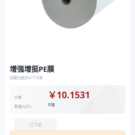
袋
宽度（mm）
805、785
拉伸膜
宽度（mm）
805、785
规格（厚度μm*宽度mm）
150*785、150*805
商品图片
增强增挺PE膜
近期已成交
47
个订单
￥
10.1531
价格
不限
数量(
公斤
)
已下架