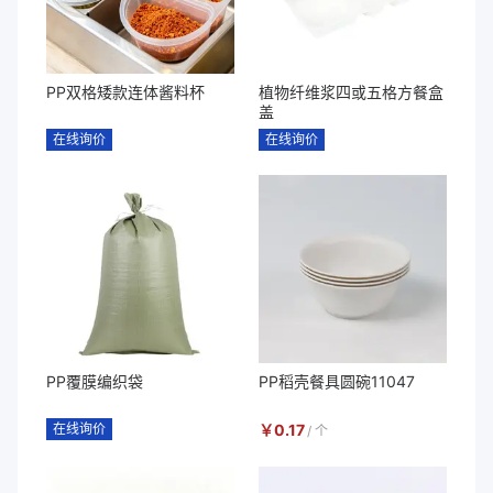
PP双格矮款连体酱料杯
植物纤维浆四或五格方餐盒
盖
在线询价
在线询价
PP覆膜编织袋
PP稻壳餐具圆碗11047
在线询价
￥
0.17
/
个