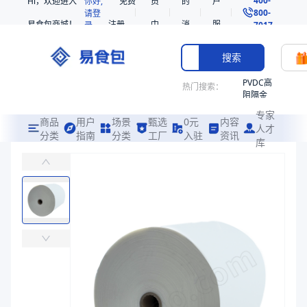
Hi，欢迎进入
你好,
免费
员
的
户
800-
请登
易食包商城！
注册
中
消
服
录
7017
心
息
务
搜索
PVDC高
热门搜索：
阻隔金
枪鱼柳
专家
共挤热
商品
用户
场景
甄选
0元
内容
人才
收缩袋
分类
指南
分类
工厂
入驻
资讯
库
增强增挺PE膜
PE
易食包（EPAK）专注于增强增挺PE膜包装，提供详尽的规格参数、
221340
非阻隔
价格：
￥10.1531
共挤热
收缩袋
商品参数
221360
商品分类
基材膜
221330
主要材质
PE
烤箱袋
主要材质
PE
SE53
厚度（μm）
150
热收缩
厚度（μm）
150