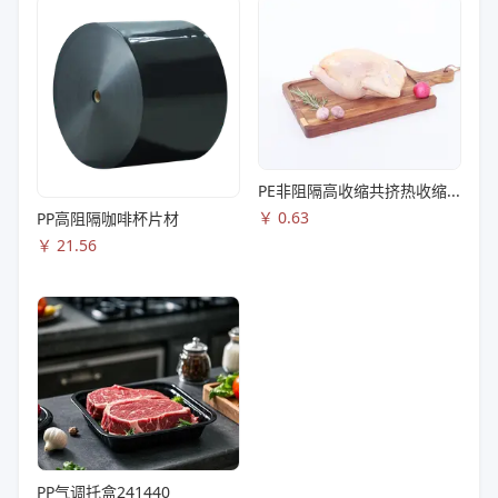
PE非阻隔高收缩共挤热收缩膜S83
￥
0.63
PP高阻隔咖啡杯片材
￥
21.56
PP气调托盒241440