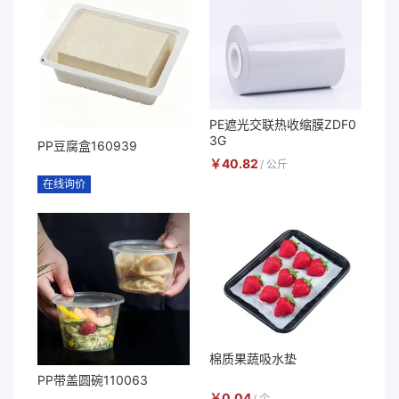
PE遮光交联热收缩膜ZDF0
3G
PP豆腐盒160939
￥
40.82
/
公斤
在线询价
棉质果蔬吸水垫
PP带盖圆碗110063
￥
0.04
/
个