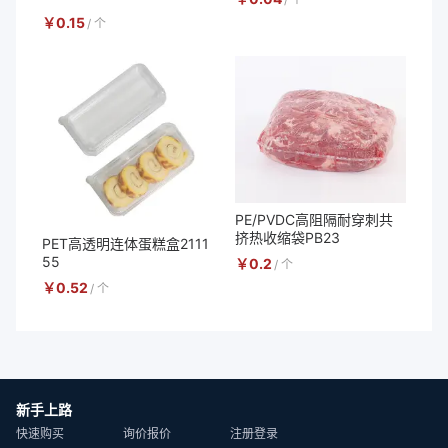
￥
0.15
/
个
PE/PVDC高阻隔耐穿刺共
挤热收缩袋PB23
PET高透明连体蛋糕盒2111
55
￥
0.2
/
个
￥
0.52
/
个
新手上路
快速购买
询价报价
注册登录