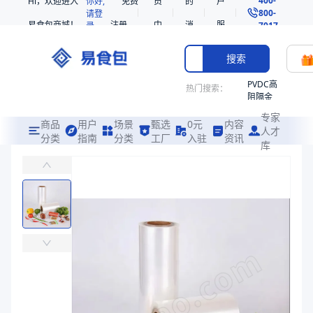
Hi，欢迎进入
你好,
免费
员
的
户
800-
请登
易食包商城！
注册
中
消
服
录
7017
心
息
务
搜索
PVDC高
热门搜索：
阻隔金
枪鱼柳
专家
共挤热
商品
用户
场景
甄选
0元
内容
人才
收缩袋
分类
指南
分类
工厂
入驻
资讯
库
黑猪实力肉肠（台式原味）印刷上膜
PE
易食包（EPAK）专注于黑猪实力肉肠（台式原味）印刷上膜包装，提
221340
非阻隔
价格：
￥21.4286
共挤热
收缩袋
商品参数
221360
商品分类
拉伸膜
烤箱袋
主要材质
复合PA/PE
221330
厚度（μm）
100
SE53
宽度（mm）
598、498
热收缩
材质
复合PA/PE