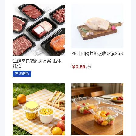
PE非阻隔共挤热收缩膜S53
生鲜肉包装解决方案-贴体
托盒
￥
0.59
/
米
在线询价