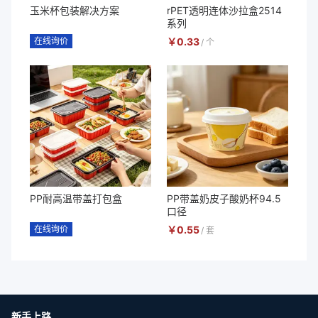
玉米杯包装解决方案
rPET透明连体沙拉盒2514
系列
在线询价
￥
0.33
/
个
PP耐高温带盖打包盒
PP带盖奶皮子酸奶杯94.5
口径
在线询价
￥
0.55
/
套
新手上路