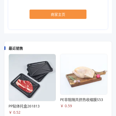
商家主页
最近销售
PE非阻隔共挤热收缩膜S53
￥
0.59
PP贴体托盒261813
￥
0.52