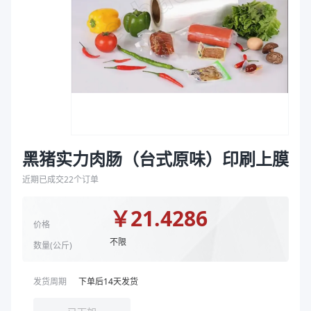
袋
规格
498mm*100μm、598mm*100μm
拉伸膜
商品图片
黑猪实力肉肠（台式原味）印刷上膜
近期已成交
22
个订单
￥
21.4286
价格
不限
数量(
公斤
)
发货周期
下单后
14
天发货