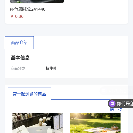
PP气调托盒241440
￥
0.36
商品介绍
基本信息
商品分类
拉伸膜
常一起浏览的商品
你们是
换一批