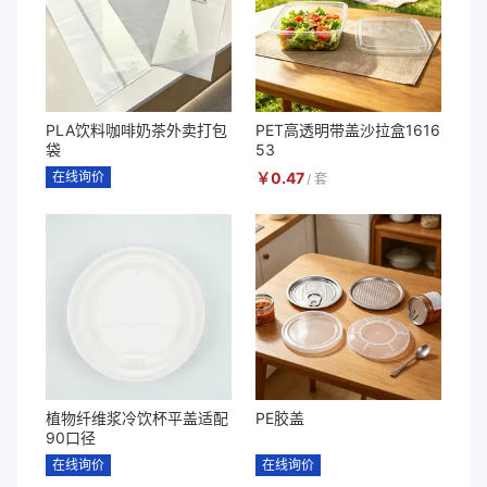
PLA饮料咖啡奶茶外卖打包
PET高透明带盖沙拉盒1616
袋
53
在线询价
￥
0.47
/
套
植物纤维浆冷饮杯平盖适配
PE胶盖
90口径
在线询价
在线询价