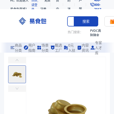
Hi，欢迎进入
你好,
免费
员
的
户
800-
请登
易食包商城！
注册
中
消
服
录
7017
心
息
务
搜索
PVDC高
热门搜索：
阻隔金
枪鱼柳
专家
共挤热
商品
用户
场景
甄选
0元
内容
人才
收缩袋
分类
指南
分类
工厂
入驻
资讯
库
Q1313勺
PE
易食包（EPAK）专注于Q1313勺包装，提供详尽的规格参数、实物
221340
非阻隔
价格：
￥0.2041
共挤热
收缩袋
商品参数
221360
商品分类
勺类包装
烤箱袋
主要材质
EPP、PP、EVOH
221330
直径（mm）
92
SE53
高度（mm）
50
热收缩
克重（g）
4g、4