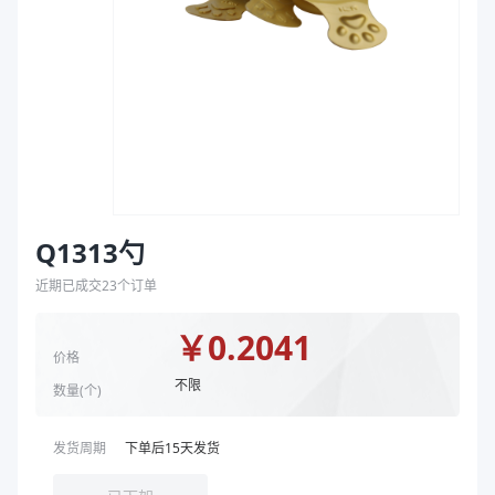
袋
颜色
米黄色
拉伸膜
规格尺寸 mm
92*50
商品图片
Q1313勺
近期已成交
23
个订单
￥
0.2041
价格
不限
数量(
个
)
发货周期
下单后
15
天发货