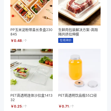
PP玉米淀粉带盖长条盒230
生鲜肉包装解决方案-高阻
845
隔共挤拉伸膜
￥
0.48
在线询价
/
个
PET高透明连体沙拉盒1413
PET高透明饮品瓶55口径
32
￥
0.25
￥
0.71
/
个
/
个