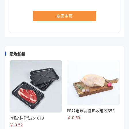
商家主页
最近销售
PE非阻隔共挤热收缩膜S53
￥
0.59
PP贴体托盒261813
￥
0.52