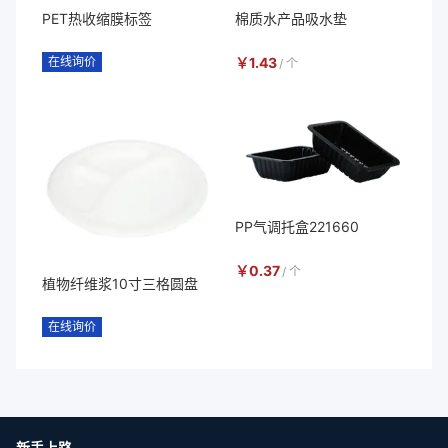
PET热收缩膜标签
棉质水产品吸水垫
在线询价
￥
1.43
/
个
PP气调托盒221660
￥
0.37
/
个
植物纤维浆10寸三格圆盘
在线询价
新手上路