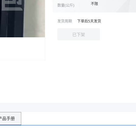
不限
数量(
公斤
)
发货周期
下单后
5
天发货
已下架
产品手册