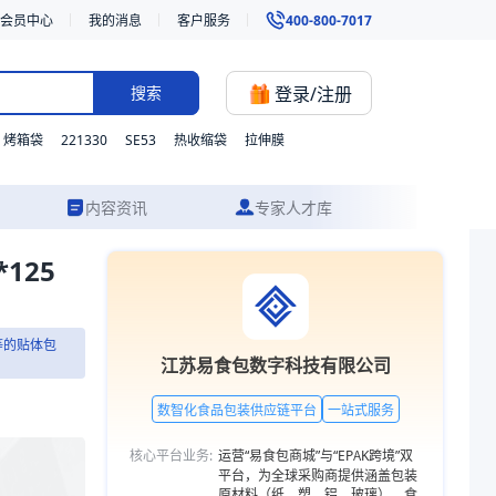
会员中心
我的消息
客户服务
400-800-7017
登录/注册
搜索
221330
SE53
烤箱袋
热收缩袋
拉伸膜
内容资讯
专家人才库
125
酪、海鲜产品包装等的贴体包装。我们支持材质、型号与功能的灵活定制，并
等的贴体包
江苏易食包数字科技有限公司
数智化食品包装供应链平台
一站式服务
核心平台业务:
运营“易食包商城”与“EPAK跨境”双
平台，为全球采购商提供涵盖包装
原材料（纸、塑、铝、玻璃）、食