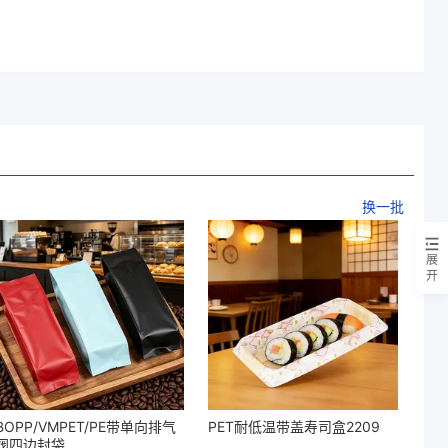
换一批
展
开
BOPP/VMPET/PE带单向排气
PET耐低温带盖寿司盒2209
阀四边封袋