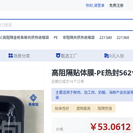
你好,请登录
免费注册
DC高阻隔金枪鱼柳共挤热收缩袋
PE
221340
221360
非阻隔共挤热收缩袋
场景分类
甄选工厂
0元入驻
高阻隔贴体膜-PE热封562*
提供详尽的规格参数、实物图片及报价参考，主要适用于鲜肉、加工肉、奶
近期已成交
16
个订单
主要适用于鲜肉、加工肉、奶酪、海鲜产品包装
装
贴体性好
透明度高
阻隔性强
￥
53.0612
价格