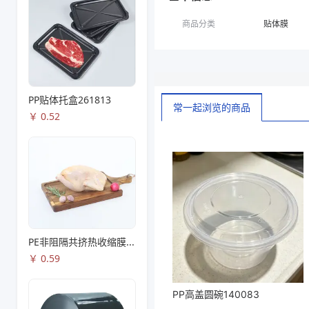
商品分类
贴体膜
PP贴体托盒261813
常一起浏览的商品
￥
0.52
PE非阻隔共挤热收缩膜S53
￥
0.59
PP高盖圆碗140083