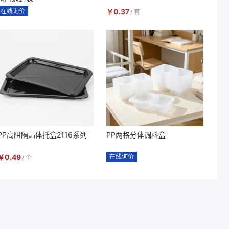
在线询价
￥
0.37
/
套
PP高阻隔贴体托盒2116系列
PP两格分体调料盒
￥
0.49
在线询价
/
个