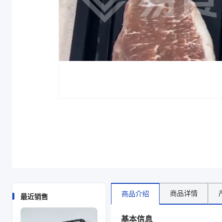
主要材质
PE
厚度（μm）
125
宽度（mm）
562
长度（m）
1500
物料规格
562mm*1500m*125um
商品图片
商品详情
商品介绍
最近销售
基本信息