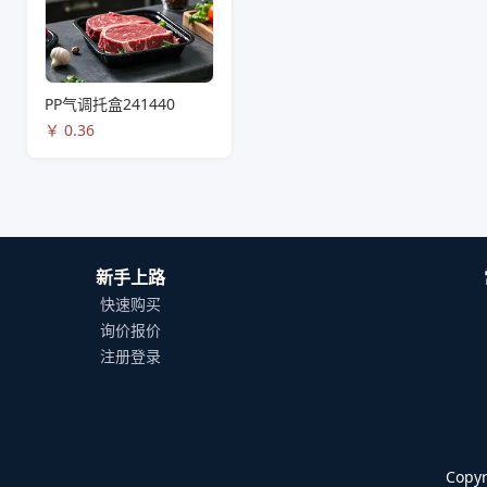
PP气调托盒241440
￥
0.36
新手上路
快速购买
询价报价
注册登录
Cop