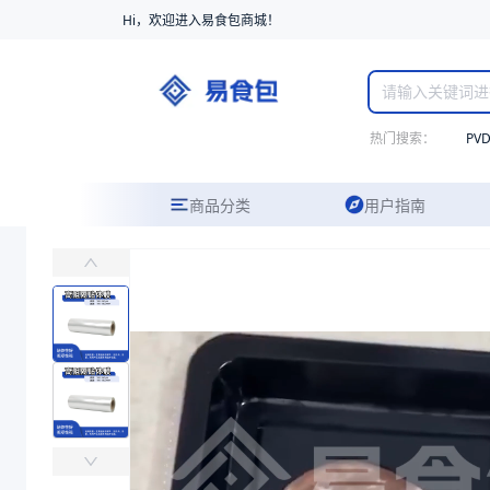
Hi，欢迎进入易食包商城！
热门搜索：
PV
商品分类
用户指南
高阻隔贴体膜-PE热封562*125
主要适用于鲜肉、加工肉、奶酪、海鲜产品包装等的贴体包装
易食包（EPAK）专注于高阻隔贴体膜-PE热封562*125包装，
产品卖点：
贴体性好、透明度高、阻隔性强
应用场景：
主要适用于鲜肉、加工肉、奶酪、海鲜产品包装等的贴体包装
价格：
￥53.0612
商品参数
商品分类
贴体膜