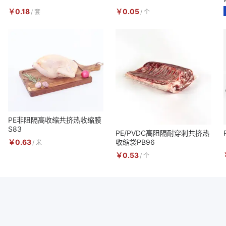
￥
0.18
￥
0.05
/
套
/
个
PE非阻隔高收缩共挤热收缩膜
S83
PE/PVDC高阻隔耐穿刺共挤热
￥
0.63
收缩袋PB96
/
米
￥
0.53
/
个