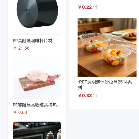
￥
0.22
/
个
PP高阻隔咖啡杯片材
￥
21.56
rPET透明连体沙拉盒2514系
列
￥
0.33
/
个
PE非阻隔高收缩共挤热收缩膜S83
￥
0.63