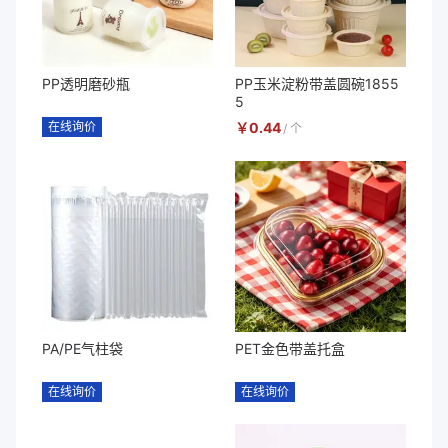
PP透明磨砂瓶
PP玉米淀粉带盖圆碗1855
5
在线询价
￥
0.44
/
个
PA/PE气柱袋
PET金色带盖托盒
在线询价
在线询价