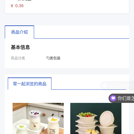
￥
0.36
商品介绍
基本信息
商品分类
勺类包装
常一起浏览的商品
你们是
换一批