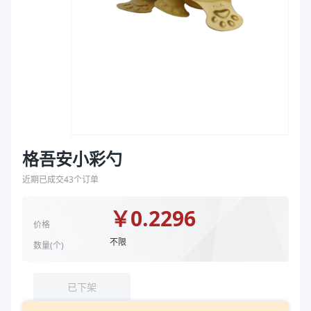
袋
颜色
白色
拉伸膜
规格尺寸 mm
97*44
商品图片
格吾安小彩勺
近期已成交
43
个订单
￥
0.2296
价格
不限
数量(
个
)
已下架