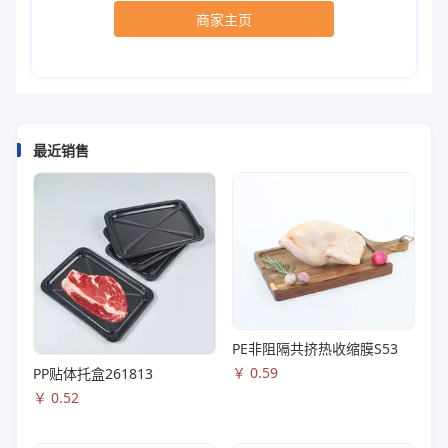
商家主页
最近销售
PE非阻隔共挤热收缩膜S53
￥
0.59
PP贴体托盒261813
￥
0.52