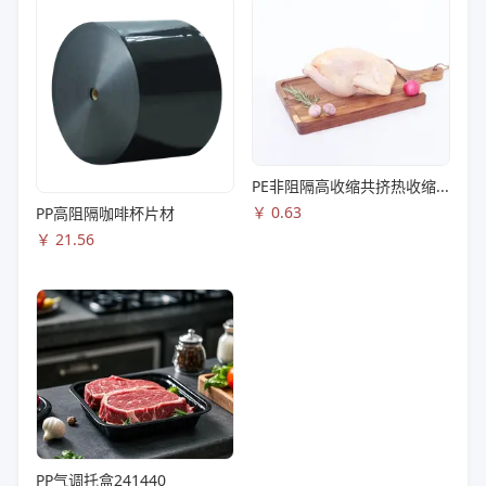
PE非阻隔高收缩共挤热收缩膜S83
￥
0.63
PP高阻隔咖啡杯片材
￥
21.56
PP气调托盒241440