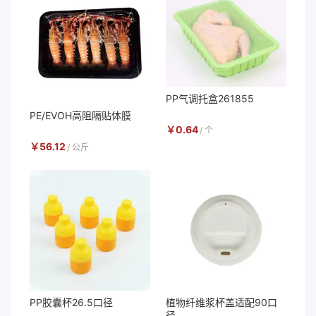
PP气调托盒261855
PE/EVOH高阻隔贴体膜
￥
0.64
/
个
￥
56.12
/
公斤
PP胶囊杯26.5口径
植物纤维浆杯盖适配90口
径