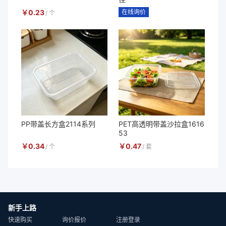
￥
0.23
在线询价
/
个
PP带盖长方盒2114系列
PET高透明带盖沙拉盒1616
53
￥
0.34
￥
0.47
/
个
/
套
新手上路
快速购买
询价报价
注册登录