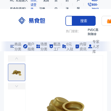
Hi，欢迎进入
你好,
免费
员
的
户
800-
请登
易食包商城！
注册
中
消
服
录
7017
心
息
务
搜索
PVDC高
热门搜索：
阻隔金
枪鱼柳
专家
共挤热
商品
用户
场景
甄选
0元
内容
人才
收缩袋
分类
指南
分类
工厂
入驻
资讯
库
格吾安小彩勺
PE
易食包（EPAK）专注于格吾安小彩勺包装，提供详尽的规格参数、实
221340
非阻隔
价格：
￥0.2296
共挤热
收缩袋
商品参数
221360
商品分类
勺类包装
221330
主要材质
EPP、PP、EVOH
烤箱袋
直径（mm）
97
SE53
高度（mm）
44
热收缩
克重（g）
4.5g、4.5