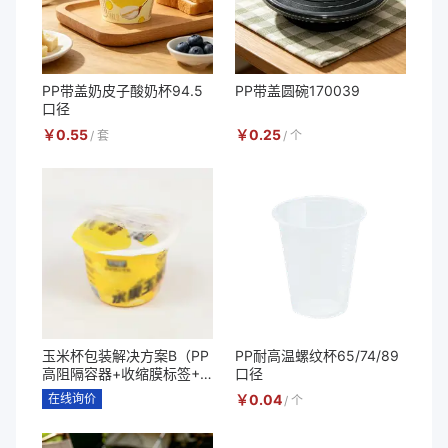
PP带盖奶皮子酸奶杯94.5
PP带盖圆碗170039
口径
￥
0.55
￥
0.25
/
套
/
个
玉米杯包装解决方案B（PP
PP耐高温螺纹杯65/74/89
高阻隔容器+收缩膜标签+P
口径
P勺子套装+高阻隔耐高温
在线询价
￥
0.04
/
个
易揭盖膜）