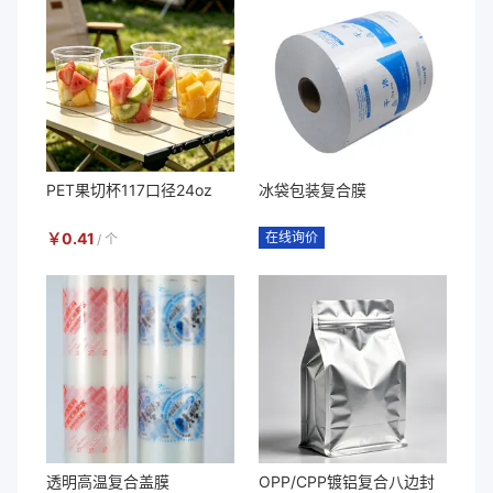
PET果切杯117口径24oz
冰袋包装复合膜
￥
0.41
在线询价
/
个
透明高温复合盖膜
OPP/CPP镀铝复合八边封