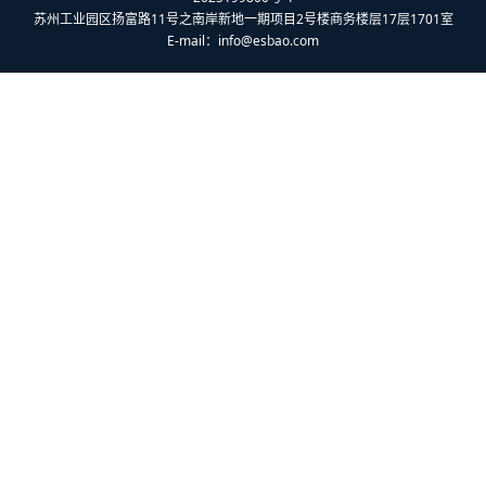
苏州工业园区扬富路11号之南岸新地一期项目2号楼商务楼层17层1701室
E-mail：
info@esbao.com