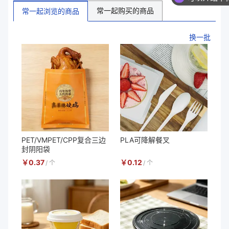
常一起购买的商品
常一起浏览的商品
换一批
PET/VMPET/CPP复合三边
PLA可降解餐叉
封阴阳袋
￥
0.37
￥
0.12
/
个
/
个