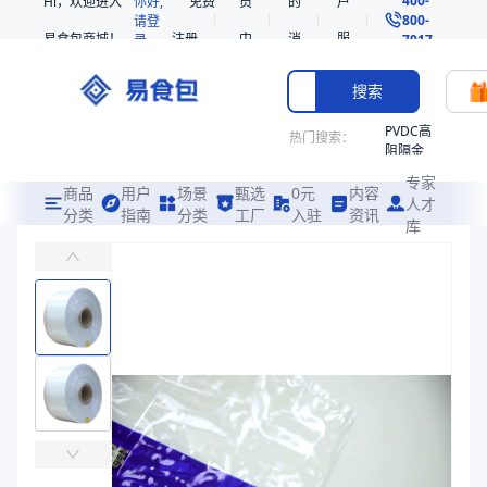
Hi，欢迎进入
你好,
免费
员
的
户
800-
请登
易食包商城！
注册
中
消
服
录
7017
心
息
务
搜索
PVDC高
热门搜索：
阻隔金
枪鱼柳
专家
共挤热
商品
用户
场景
甄选
0元
内容
人才
收缩袋
分类
指南
分类
工厂
入驻
资讯
库
（客供）PE非阻隔共挤热收缩膜S53
PE
制袋后主要应用于畜禽肉，以及肉糜、肥牛羊砖等冷冻肉制品包装
非阻隔
共挤热
易食包（EPAK）专注于（客供）PE非阻隔共挤热收缩膜S53包装
收缩袋
产品卖点：
高阻水性、热收缩性、热封性
221340
221360
应用场景：
制袋后主要应用于畜禽肉，以及肉糜、肥牛羊砖等冷冻肉制品
烤箱袋
价格：
￥0.5556
221330
商品参数
SE53
商品品牌
天加新材
热收缩