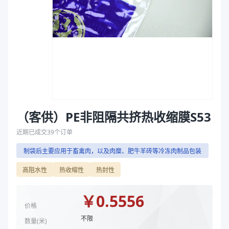
商品分类
热收缩膜
袋
主要材质
PE、EVA
拉伸膜
厚度（μm）
55
宽度（mm）
165
颜色
透明
产品特性
材质 EVA/PE 厚度55μm
宽度 mm
165
膜卷长度
大于等于1800米
（客供）PE非阻隔共挤热收缩膜S53
商品图片
近期已成交
39
个订单
制袋后主要应用于畜禽肉，以及肉糜、肥牛羊砖等冷冻肉制品包装
高阻水性
热收缩性
热封性
￥
0.5556
价格
不限
数量(
米
)