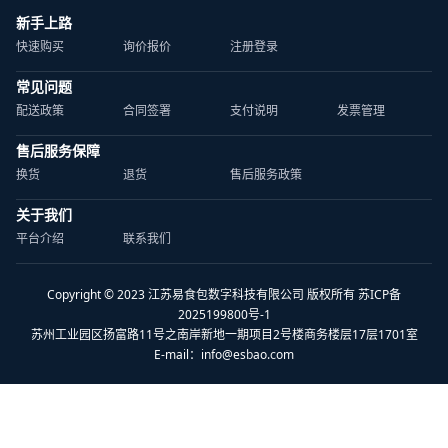
新手上路
快速购买
询价报价
注册登录
常见问题
配送政策
合同签署
支付说明
发票管理
售后服务保障
换货
退货
售后服务政策
关于我们
平台介绍
联系我们
Copyright © 2023 江苏易食包数字科技有限公司 版权所有 苏ICP备
2025199800号-1
苏州工业园区扬富路11号之南岸新地一期项目2号楼商务楼层17层1701室
E-mail：
info@esbao.com