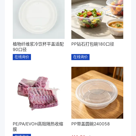
植物纤维浆冷饮杯平盖适配
PP钻石打包碗180口径
90口径
在线询价
在线询价
PE/PA/EVOH高阻隔热收缩
PP带盖圆碗240058
膜