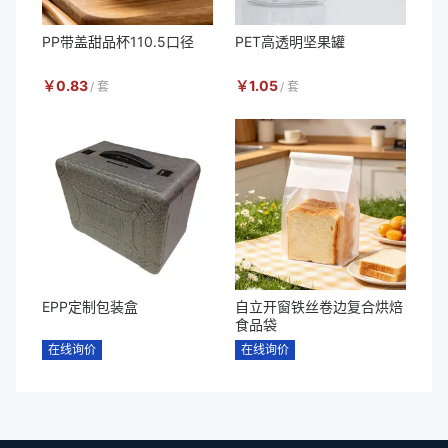
PP带盖甜品杯110.5口径
PET高透明坚果罐
￥
0.83
￥
1.05
/
套
/
套
EPP定制包装盒
自立开窗铁丝卷边复合烘焙
食品袋
在线询价
在线询价