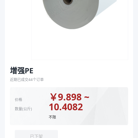
袋
宽度（mm）
975、1095、575、590、570、560、510、1035、
拉伸膜
宽度（mm）
975、1095、575、590、560、570、510、520、1
材质结构
PE
规格
32*975、75*1035、90*560、90*1095、80*570
规格（厚度μm*宽度mm）
50*590、78*575
商品图片
增强PE
近期已成交
44
个订单
￥
9.898 ~
价格
10.4082
数量(
公斤
)
不限
已下架