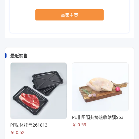
商家主页
最近销售
PE非阻隔共挤热收缩膜S53
￥
0.59
PP贴体托盒261813
￥
0.52