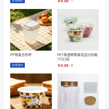
在线询价
￥
0.56
/
个
PP带盖方形杯
PET高透明带盖花边沙拉碗
172口径
在线询价
￥
0.26
/
套