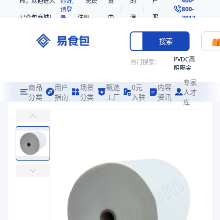
Hi，欢迎进入
你好,
免费
员
的
户
800-
请登
易食包商城！
注册
中
消
服
录
7017
心
息
务
搜索
PVDC高
热门搜索：
阻隔金
枪鱼柳
专家
共挤热
商品
用户
场景
甄选
0元
内容
人才
收缩袋
分类
指南
分类
工厂
入驻
资讯
库
增强PE
PE
易食包（EPAK）专注于增强PE包装，提供详尽的规格参数、实物图
221340
非阻隔
价格：
￥9.898 ~ ￥10.4082
共挤热
收缩袋
商品参数
221360
商品分类
基材膜
烤箱袋
主要材质
PE
221330
主要材质
PE
SE53
厚度（μm）
50、80、60、75、90、65、78、32
热收缩
厚度（μm）
50、75、60、65、90、80、78、32