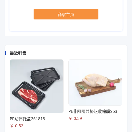
商家主页
最近销售
PE非阻隔共挤热收缩膜S53
￥
0.59
PP贴体托盒261813
￥
0.52