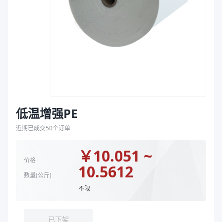
袋
宽度（mm）
735、625、655、525、815、585、545、990、60
拉伸膜
宽度（mm）
990、735、625、655、525、815、585、545、60
材质结构
PE
规格
90*545、90*585、88*735、116*625、75*605、
规格（厚度μm*宽度mm）
45*815
商品图片
低温增强PE
近期已成交
50
个订单
￥
10.051 ~
价格
10.5612
数量(
公斤
)
不限
已下架