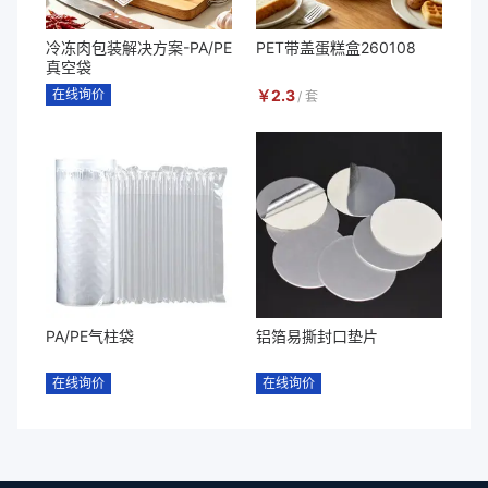
冷冻肉包装解决方案-PA/PE
PET带盖蛋糕盒260108
真空袋
在线询价
￥
2.3
/
套
PA/PE气柱袋
铝箔易撕封口垫片
在线询价
在线询价