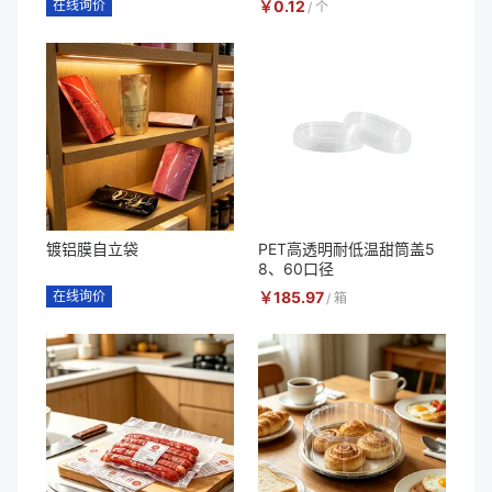
在线询价
￥
0.12
/
个
镀铝膜自立袋
PET高透明耐低温甜筒盖5
8、60口径
在线询价
￥
185.97
/
箱