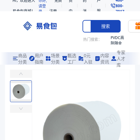
Hi，欢迎进入
你好,
免费
员
的
户
800-
请登
易食包商城！
注册
中
消
服
录
7017
心
息
务
搜索
PVDC高
热门搜索：
阻隔金
枪鱼柳
专家
共挤热
商品
用户
场景
甄选
0元
内容
人才
收缩袋
分类
指南
分类
工厂
入驻
资讯
库
低温增强PE
PE
易食包（EPAK）专注于低温增强PE包装，提供详尽的规格参数、实
非阻隔
共挤热
价格：
￥10.051 ~ ￥10.5612
收缩袋
221340
商品参数
221360
商品分类
基材膜
烤箱袋
主要材质
PE
221330
主要材质
PE
SE53
厚度（μm）
70、41、45、75、105、90、116、88、108
热收缩
厚度（μm）
41、45、75、70、105、90、116、88、108