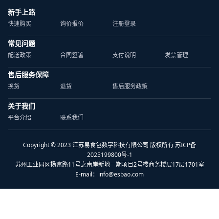
新手上路
快速购买
询价报价
注册登录
常见问题
配送政策
合同签署
支付说明
发票管理
售后服务保障
换货
退货
售后服务政策
关于我们
平台介绍
联系我们
Copyright © 2023 江苏易食包数字科技有限公司 版权所有 苏ICP备
2025199800号-1
苏州工业园区扬富路11号之南岸新地一期项目2号楼商务楼层17层1701室
E-mail：
info@esbao.com