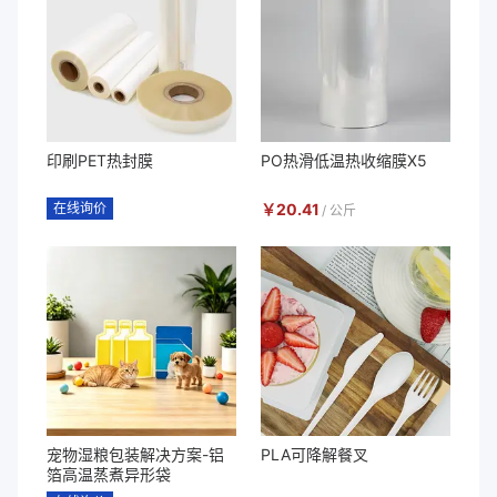
印刷PET热封膜
PO热滑低温热收缩膜X5
在线询价
￥
20.41
/
公斤
宠物湿粮包装解决方案-铝
PLA可降解餐叉
箔高温蒸煮异形袋