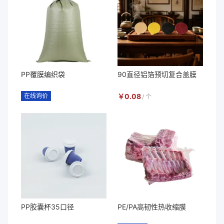
PP覆膜编织袋
90直径铝箔预切复合盖膜
在线询价
￥
0.08
/
个
PP胶囊杯35口径
PE/PA高韧性热收缩膜