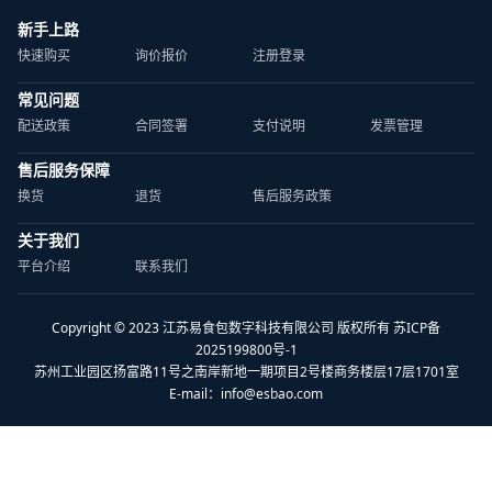
新手上路
快速购买
询价报价
注册登录
常见问题
配送政策
合同签署
支付说明
发票管理
售后服务保障
换货
退货
售后服务政策
关于我们
平台介绍
联系我们
Copyright © 2023 江苏易食包数字科技有限公司 版权所有 苏ICP备
2025199800号-1
苏州工业园区扬富路11号之南岸新地一期项目2号楼商务楼层17层1701室
E-mail：
info@esbao.com