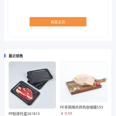
商家主页
最近销售
PE非阻隔共挤热收缩膜S53
￥
0.59
PP贴体托盒261813