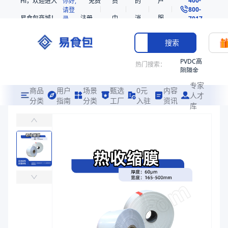
Hi，欢迎进入
你好,
免费
员
的
户
800-
请登
易食包商城！
注册
中
消
服
录
7017
心
息
务
搜索
PVDC高
热门搜索：
阻隔金
枪鱼柳
专家
共挤热
商品
用户
场景
甄选
0元
内容
人才
收缩袋
分类
指南
分类
工厂
入驻
资讯
库
S5复卷膜
PE
易食包（EPAK）专注于S5复卷膜包装，提供详尽的规格参数、实物
221340
非阻隔
价格：
￥0.6484 ~ ￥1.5995
共挤热
收缩袋
商品参数
221360
商品分类
热收缩膜
烤箱袋
主要材质
PE、EVA
221330
厚度（μm）
55
SE53
宽度（mm）
250、225、275、205、180、375、475、325、42
热收缩
长度（m）
1800