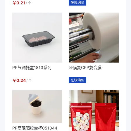
￥
0.21
在线询价
/
个
PP气调托盒1813系列
哑膜复CPP复合膜
￥
0.24
在线询价
/
个
PP高阻隔胶囊杯051044