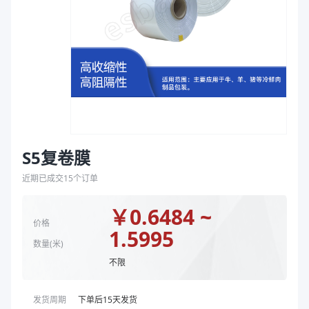
袋
颜色
透明
拉伸膜
产品特性
材质 EVA/PE 厚度55μm
宽度 mm
180、205、225、250、275、325、375、425、47
商品图片
S5复卷膜
近期已成交
15
个订单
￥
0.6484 ~
价格
1.5995
数量(
米
)
不限
发货周期
下单后
15
天发货