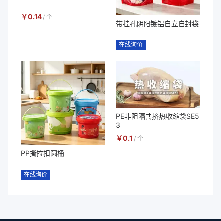
￥
0.14
/
个
带挂孔阴阳镀铝自立自封袋
在线询价
PE非阻隔共挤热收缩袋SE5
3
￥
0.1
/
个
PP撕拉扣圆桶
在线询价