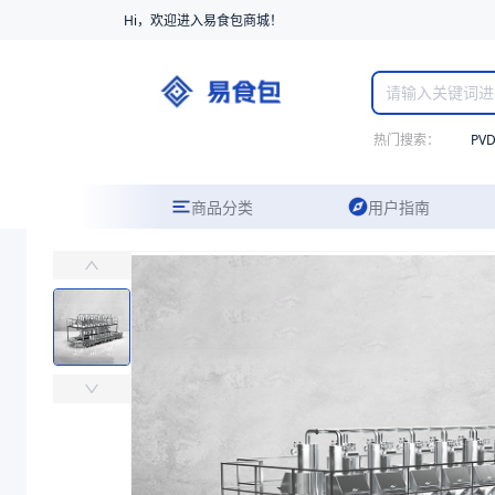
Hi，欢迎进入易食包商城！
热门搜索：
PV
商品分类
用户指南
魅力厨房饭盒
易食包（EPAK）专注于魅力厨房饭盒包装，提供详尽的规格参数、实
价格：
￥816.3265
商品参数
商品分类
模具
型号
魅力厨房饭盒
商品图片