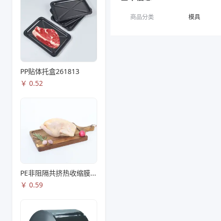
商品分类
模具
PP贴体托盒261813
￥
0.52
PE非阻隔共挤热收缩膜S53
￥
0.59