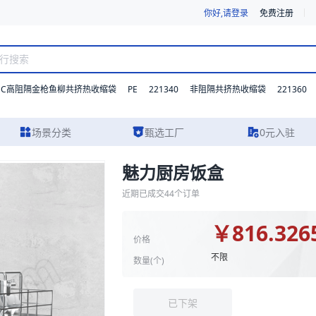
你好,请登录
免费注册
DC高阻隔金枪鱼柳共挤热收缩袋
PE
221340
221360
非阻隔共挤热收缩袋
场景分类
甄选工厂
0元入驻
魅力厨房饭盒
物图片及报价参考。我们支持材质、型号与功能的灵活定制，并提供从方案
近期已成交
44
个订单
￥
816.326
价格
不限
数量(
个
)
已下架