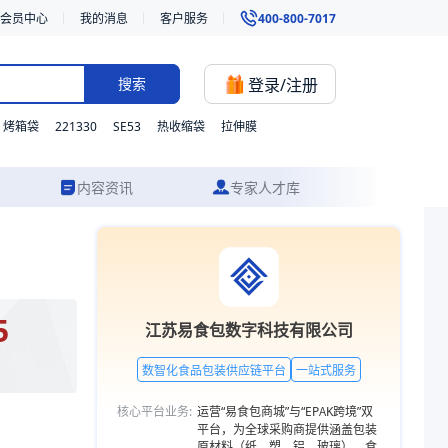
会员中心
我的消息
客户服务
400-800-7017
登录/注册
搜索
221330
SE53
烤箱袋
热收缩袋
拉伸膜
内容资讯
专家人才库
设计到成品交付的一站式食品包装服务。更多包装品类，欢迎访问易食包
5
江苏易食包数字科技有限公司
数智化食品包装供应链平台
一站式服务
核心平台业务:
运营“易食包商城”与“EPAK跨境”双
平台，为全球采购商提供涵盖包装
原材料（纸、塑、铝、玻璃）、食