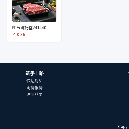
PP气调托盒241440
￥
0.36
新手上路
快速购买
询价报价
注册登录
Cop