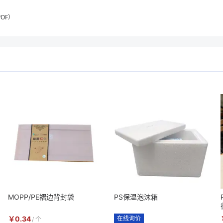
OF）
MOPP/PE褶边背封袋
PS保温泡沫箱
￥
0.34
在线询价
/
个