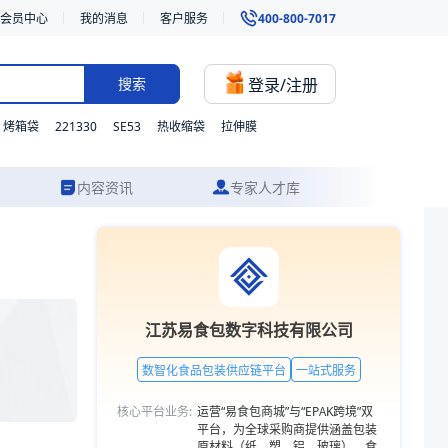
会员中心
我的消息
客户服务
400-800-7017
登录/注册
搜索
221330
SE53
烤箱袋
热收缩袋
拉伸膜
内容资讯
专家人才库
案设计到成品交付的一站式食品包装服务。更多包装品类，欢迎访问易食包
江苏易食包数字科技有限公司
数智化食品包装供应链平台
一站式服务
核心平台业务:
运营“易食包商城”与“EPAK跨境”双
平台，为全球采购商提供涵盖包装
原材料（纸、塑、铝、玻璃）、食