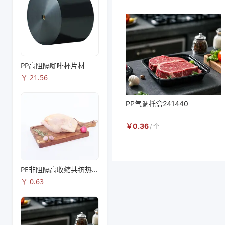
PP高阻隔咖啡杯片材
￥
21.56
PP气调托盒241440
￥
0.36
/
个
PE非阻隔高收缩共挤热收缩膜S83
￥
0.63