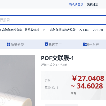
你好,请登录
免费注册
DC高阻隔金枪鱼柳共挤热收缩袋
PE
221340
221360
非阻隔共挤热收缩袋
场景分类
甄选工厂
0元入驻
POF交联膜-1
实物图片及报价参考。我们支持材质、型号与功能的灵活定制，并提供从方
近期已成交
39
个订单
￥
27.0408
价格
~ 34.6028
数量(
公斤
)
不限