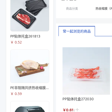
商品分类
热收缩膜（P
常一起浏览的商品
PP贴体托盒261813
￥
0.52
PE非阻隔共挤热收缩膜S53
￥
0.59
PP贴体托盒272030
￥
0.61
/
个