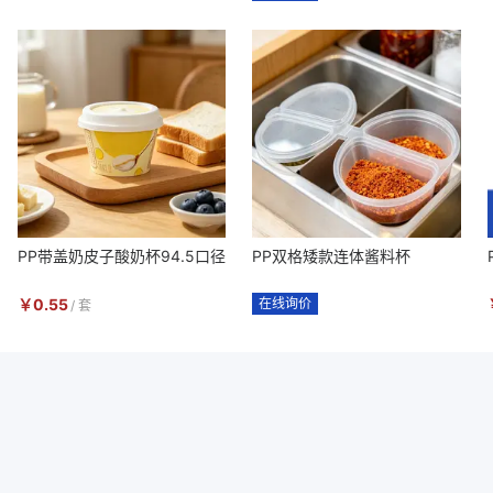
PP带盖奶皮子酸奶杯94.5口径
PP双格矮款连体酱料杯
￥
0.55
在线询价
/
套