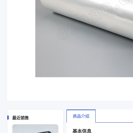
宽度（mm）
210、150、180、580、380、310、430、250、36
宽度（mm）
180*2.0、210*2.0、150*2.0、430*1.5、250*2
商品图片
商品介绍
最近销售
基本信息