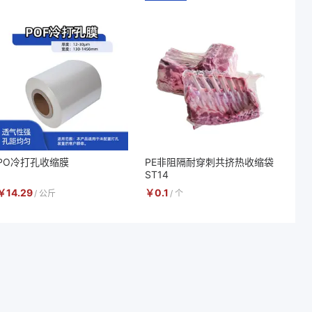
PO冷打孔收缩膜
PE非阻隔耐穿刺共挤热收缩袋
ST14
￥
14.29
￥
0.1
/
公斤
/
个