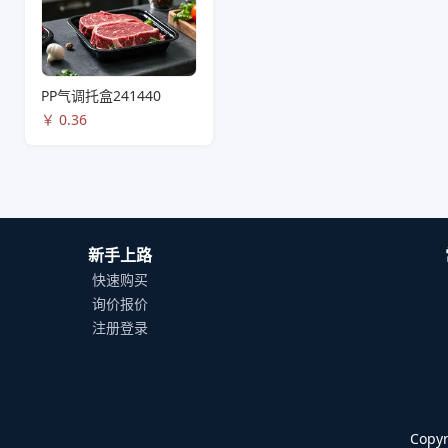
PP气调托盒241440
￥
0.36
新手上路
快速购买
询价报价
注册登录
Cop