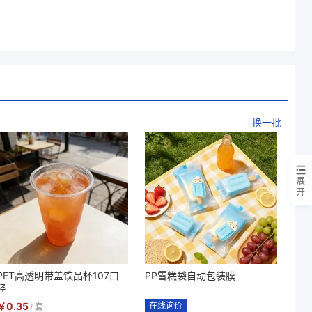
换一批
展
开
PET高透明带盖饮品杯107口
PP雪糕袋自动包装膜
径
￥
0.35
在线询价
/
套