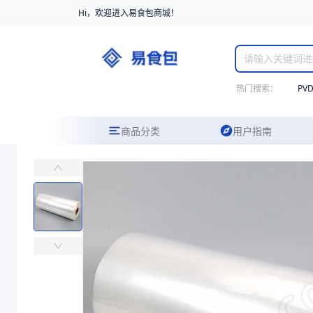
Hi，欢迎进入易食包商城！
热门搜索：
PV
商品分类
用户指南
POF交联膜-1
易食包（EPAK）专注于POF交联膜-1包装，提供详尽的规格参数、
价格：
￥27.0408 ~ ￥34.6028
商品参数
商品分类
热收缩膜（POF）
主要材质
POF
主要材质
POF
厚度（μm）
20、25、15、12
厚度（μm）
20、15、25、12