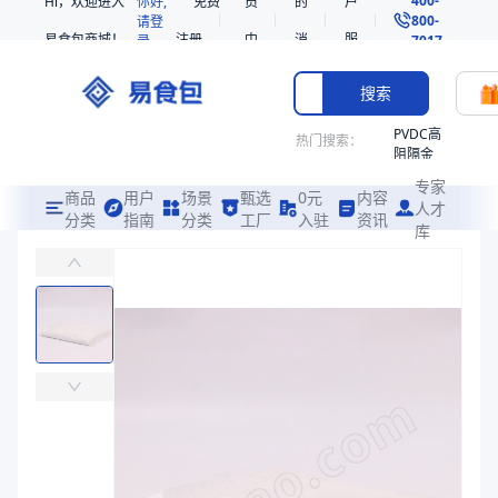
Hi，欢迎进入
你好,
免费
员
的
户
800-
请登
易食包商城！
注册
中
消
服
录
7017
心
息
务
搜索
PVDC高
热门搜索：
阻隔金
枪鱼柳
专家
共挤热
商品
用户
场景
甄选
0元
内容
人才
收缩袋
分类
指南
分类
工厂
入驻
资讯
库
复合袋类型
PE
易食包（EPAK）专注于复合袋类型包装，提供详尽的规格参数、实物
221340
非阻隔
价格：
￥0.2664 ~ ￥0.8163
共挤热
收缩袋
商品参数
221360
商品分类
复合袋
烤箱袋
产品结构
PA/PE、MOPP/PE、PA/RCPP、PET/PE
221330
厚度（μm）
1、0.8、100、200、80
SE53
宽度（mm）
200、235、260+50、265、295、220、350、240
热收缩
长度（mm）
280、360、500、370、340、450、330、380