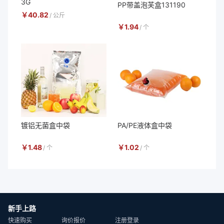
3G
PP带盖泡芙盒131190
￥
40.82
/
公斤
￥
1.94
/
个
镀铝无菌盒中袋
PA/PE液体盒中袋
￥
1.48
￥
1.02
/
个
/
个
新手上路
快速购买
询价报价
注册登录