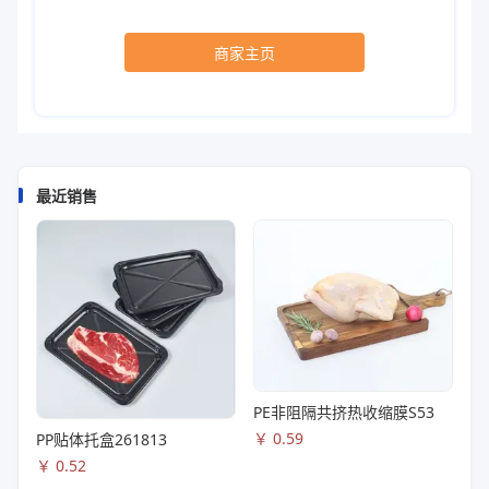
商家主页
最近销售
PE非阻隔共挤热收缩膜S53
￥
0.59
PP贴体托盒261813
￥
0.52