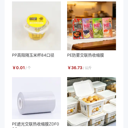
PP高阻隔玉米杯84口径
PE防雾交联热收缩膜
￥
0.01
￥
36.73
/
个
/
公斤
PE遮光交联热收缩膜ZDF0