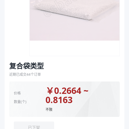
袋
规格型号
复合袋PET/PE 240*380*0.08、复合袋PA/RCPP
拉伸膜
颜色
透明
商品图片
复合袋类型
近期已成交
44
个订单
￥
0.2664 ~
价格
0.8163
数量(
个
)
不限
已下架