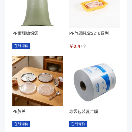
PP覆膜编织袋
PP气调托盒2216系列
在线询价
￥
0.4
/
个
PE胶盖
冰袋包装复合膜
在线询价
在线询价