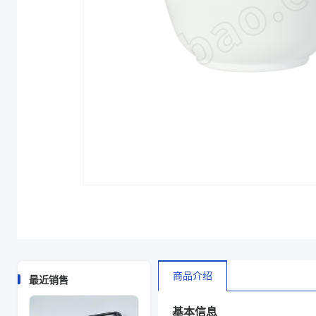
颜色
白色
材质
EVOH/PP
克重 g
7.5
规格尺寸 mm
76.2*40、76.2
商品图片
商品介绍
最近销售
基本信息