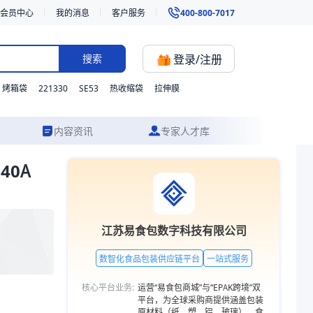
会员中心
我的消息
客户服务
400-800-7017
登录/注册
搜索
221330
SE53
烤箱袋
热收缩袋
拉伸膜
内容资讯
专家人才库
40A
活定制，并提供从方案设计到成品交付的一站式食品包装服务。更多包装品类
江苏易食包数字科技有限公司
数智化食品包装供应链平台
一站式服务
核心平台业务:
运营“易食包商城”与“EPAK跨境”双
平台，为全球采购商提供涵盖包装
原材料（纸、塑、铝、玻璃）、食