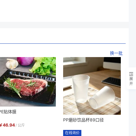
换一批
展
开
PE贴体膜
PP磨砂饮品杯89口径
￥
46.94
/
公斤
在线询价