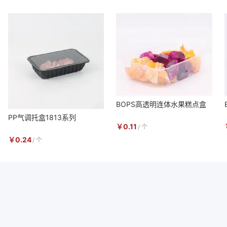
BOPS高透明连体水果糕点盒
PP气调托盒1813系列
￥
0.11
/
个
￥
0.24
/
个