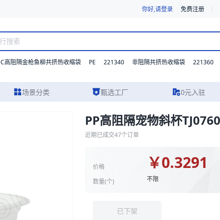
你好,请登录
免费注册
DC高阻隔金枪鱼柳共挤热收缩袋
PE
221340
221360
非阻隔共挤热收缩袋
场景分类
甄选工厂
0元入驻
PP高阻隔宠物斜杯TJ0760
供详尽的规格参数、实物图片及报价参考。我们支持材质、型号与功能的灵
近期已成交
47
个订单
￥
0.3291
价格
不限
数量(
个
)
已下架