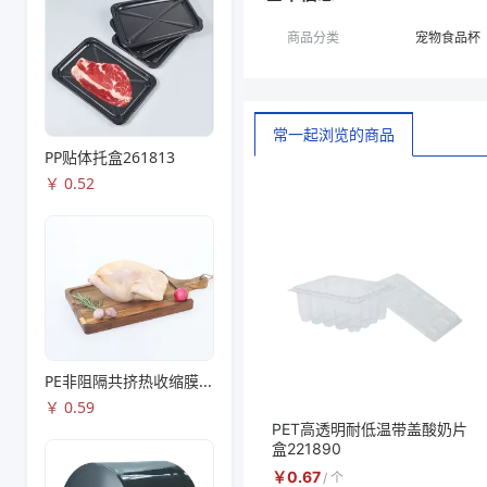
商品分类
宠物食品杯
常一起浏览的商品
PP贴体托盒261813
￥
0.52
PE非阻隔共挤热收缩膜S53
￥
0.59
PET高透明耐低温带盖酸奶片
盒221890
￥
0.67
/
个