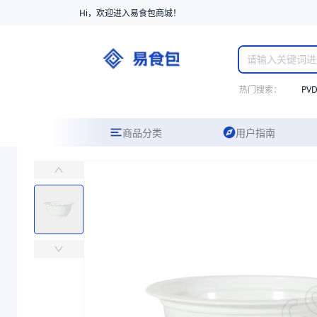
Hi，欢迎进入易食包商城！
热门搜索：
PV
商品分类
用户指南
PP高阻隔宠物斜杯TJ076040A
易食包（EPAK）专注于PP高阻隔宠物斜杯TJ076040A包装，提
价格：
￥0.3291
商品参数
商品分类
宠物食品杯
主要材质
EVOH、PP
直径（mm）
76.2
高度（mm）
40
克重（g）
7.5