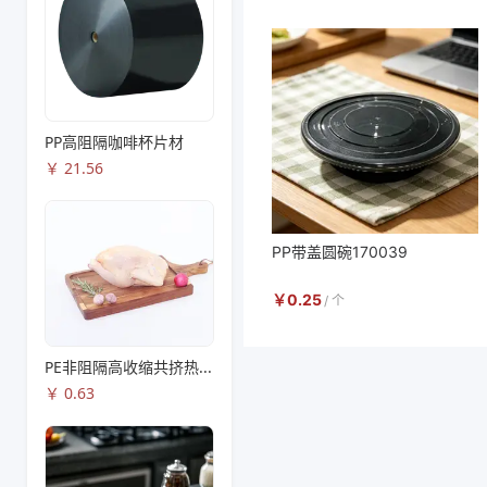
PP高阻隔咖啡杯片材
￥
21.56
PP带盖圆碗170039
￥
0.25
/
个
PE非阻隔高收缩共挤热收缩膜S83
￥
0.63