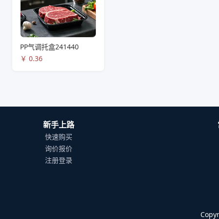
PP气调托盒241440
￥
0.36
新手上路
快速购买
询价报价
注册登录
Cop