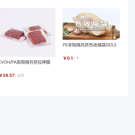
PE非阻隔共挤热收缩袋SE53
￥
0.1
/
个
EVOH/PA高阻隔共挤拉伸膜
￥
28.57
/
公斤