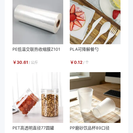
PE低温交联热收缩膜Z101
PLA可降解餐勺
￥
30.61
￥
0.12
/
公斤
/
个
PET高透明直径77圆罐
PP磨砂饮品杯89口径