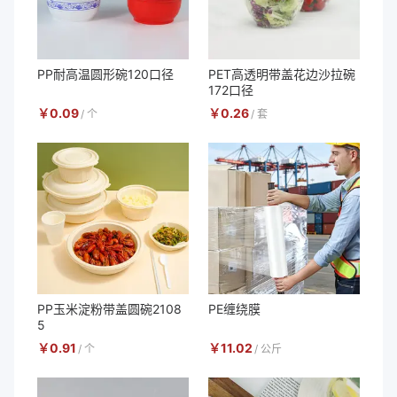
PP耐高温圆形碗120口径
PET高透明带盖花边沙拉碗
172口径
￥
0.09
￥
0.26
/
个
/
套
PP玉米淀粉带盖圆碗2108
PE缠绕膜
5
￥
0.91
￥
11.02
/
个
/
公斤