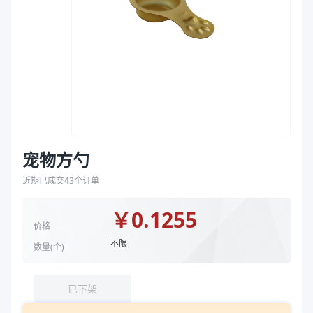
袋
宽度（mm）
56
拉伸膜
宽度（mm）
56
高度（mm）
15
克重（g）
3
高度（mm）
15
颜色
内白外绿
克重（g）
3
型号
TJ090615A
宠物方勺
颜色
内白外绿
近期已成交
43
个订单
型号
TJ090615A
材质
EVOH/PP
￥
0.1255
克重 g
3
价格
规格尺寸 mm
89*56*15
不限
数量(
个
)
商品图片
已下架