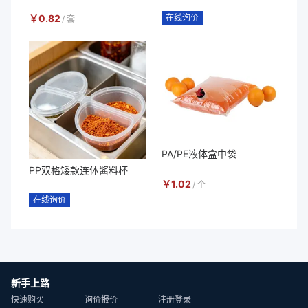
￥
0.82
在线询价
/
套
PA/PE液体盒中袋
PP双格矮款连体酱料杯
￥
1.02
/
个
在线询价
新手上路
快速购买
询价报价
注册登录