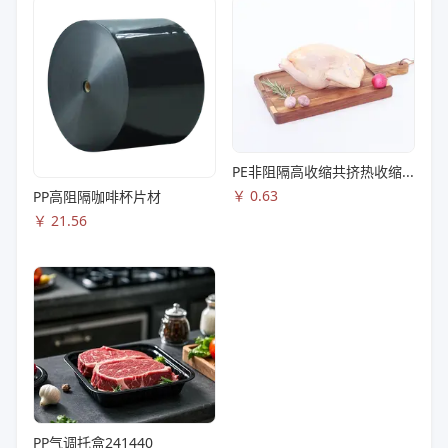
PE非阻隔高收缩共挤热收缩膜S83
￥
0.63
PP高阻隔咖啡杯片材
￥
21.56
PP气调托盒241440