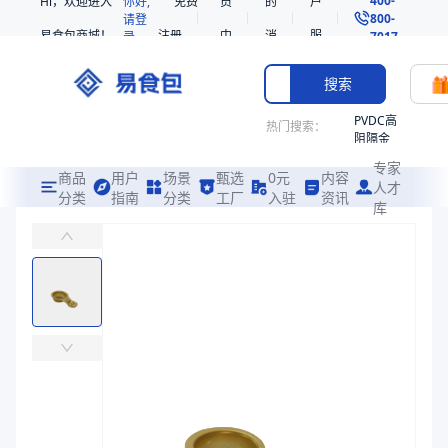
Hi，欢迎进入
你好,
免费
员
的
户
800-
请登
易食包商城！
注册
中
消
服
录
7017
心
息
务
搜索
PVDC高
热门搜索：
阻隔金
枪鱼柳
专家
共挤热
商品
用户
场景
甄选
0元
内容
人才
收缩袋
分类
指南
分类
工厂
入驻
资讯
库
宠物方勺
PE
易食包（EPAK）专注于宠物方勺包装，提供详尽的规格参数、实物图
非阻隔
共挤热
价格：
￥0.1255
收缩袋
221340
商品参数
221360
商品分类
宠物勺
烤箱袋
主要材质
EVOH、PP
221330
主要材质
EVOH、PP
SE53
长度（mm）
89
热收缩
长度（mm）
89