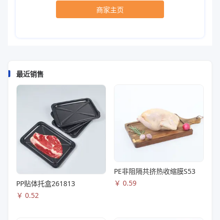
商家主页
最近销售
PE非阻隔共挤热收缩膜S53
￥
0.59
PP贴体托盒261813
￥
0.52