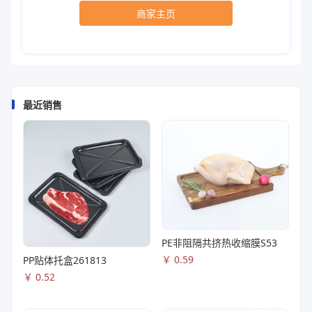
商家主页
最近销售
PE非阻隔共挤热收缩膜S53
￥
0.59
PP贴体托盒261813
￥
0.52