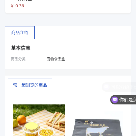
￥
0.36
商品介绍
基本信息
商品分类
宠物食品盒
常一起浏览的商品
你们是
换一批