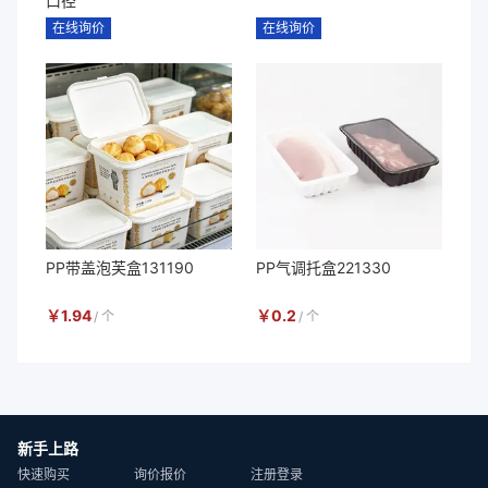
口径
在线询价
在线询价
PP带盖泡芙盒131190
PP气调托盒221330
￥
1.94
￥
0.2
/
个
/
个
新手上路
快速购买
询价报价
注册登录