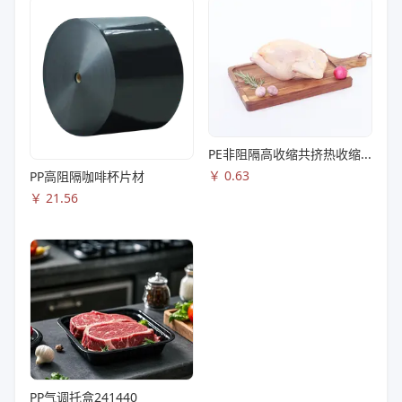
PE非阻隔高收缩共挤热收缩膜S83
￥
0.63
PP高阻隔咖啡杯片材
￥
21.56
PP气调托盒241440