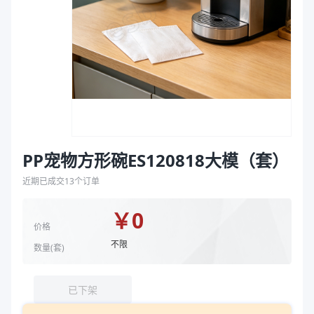
袋
拉伸膜
PP宠物方形碗ES120818大模（套）
近期已成交
13
个订单
￥
0
价格
不限
数量(
套
)
已下架