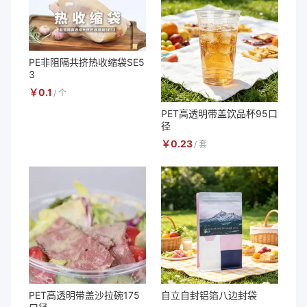
PE非阻隔共挤热收缩袋SE5
3
￥
0.1
/
个
PET高透明带盖饮品杯95口
径
￥
0.23
/
套
PET高透明带盖沙拉碗175
自立自封铝箔八边封袋