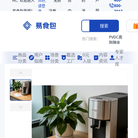
Hi，欢迎进入
你好,
免费
员
的
户
800-
请登
易食包商城！
注册
中
消
服
录
7017
心
息
务
搜索
PVDC高
热门搜索：
阻隔金
枪鱼柳
专家
共挤热
商品
用户
场景
甄选
0元
内容
人才
收缩袋
分类
指南
分类
工厂
入驻
资讯
库
PP宠物方形碗ES120818大模（套）
PE
易食包（EPAK）专注于PP宠物方形碗ES120818大模（套）包
221340
非阻隔
价格：
￥0
共挤热
收缩袋
商品参数
221360
商品分类
宠物食品盒
烤箱袋
型号
ES120819、ES120818
221330
型号
ES120819、ES120818
SE53
商品图片
热收缩