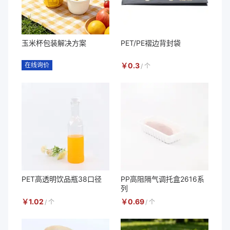
玉米杯包装解决方案
PET/PE褶边背封袋
在线询价
￥
0.3
/
个
PET高透明饮品瓶38口径
PP高阻隔气调托盒2616系
列
￥
1.02
￥
0.69
/
个
/
个