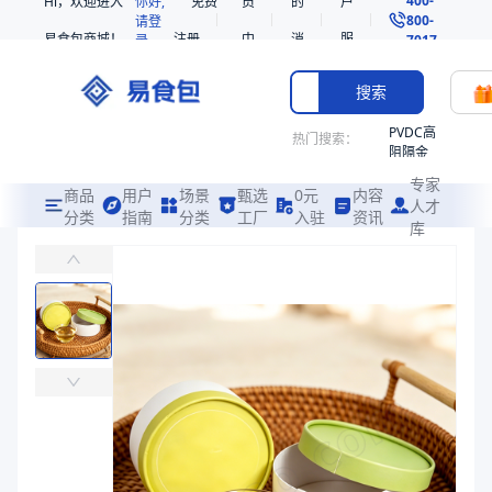
Hi，欢迎进入
你好,
免费
员
的
户
800-
请登
易食包商城！
注册
中
消
服
录
7017
心
息
务
搜索
PVDC高
热门搜索：
阻隔金
枪鱼柳
专家
共挤热
商品
用户
场景
甄选
0元
内容
人才
收缩袋
分类
指南
分类
工厂
入驻
资讯
库
PP气调托盒261780
PE
易食包（EPAK）专注于PP气调托盒261780包装，提供详尽的规
非阻隔
共挤热
价格：
￥0.5179 ~ ￥0.7398
收缩袋
221340
商品参数
221360
商品分类
气调托盒
烤箱袋
主要材质
PP、PE、PP
221330
长度（mm）
260、257
SE53
宽度（mm）
170、177
热收缩
高度（mm）
80、81