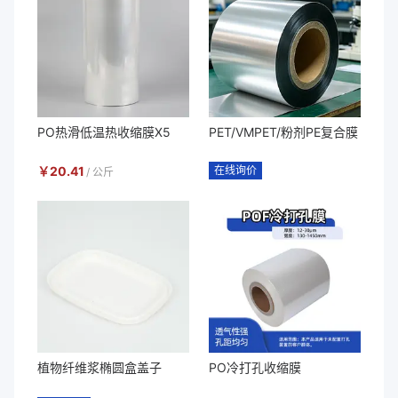
PO热滑低温热收缩膜X5
PET/VMPET/粉剂PE复合膜
￥
20.41
在线询价
/
公斤
植物纤维浆椭圆盒盖子
PO冷打孔收缩膜