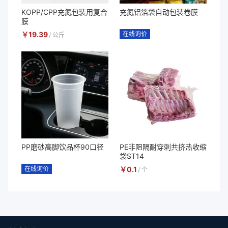
KOPP/CPP充氮包装用复合
充氮铝箔袋自动包装卷膜
膜
￥
19.39
在线询价
/
公斤
PP磨砂高脚饮品杯90口径
PE非阻隔耐穿刺共挤热收缩
袋ST14
在线询价
￥
0.1
/
个