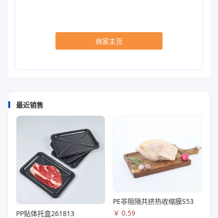
商家主页
最近销售
PE非阻隔共挤热收缩膜S53
￥
0.59
PP贴体托盒261813