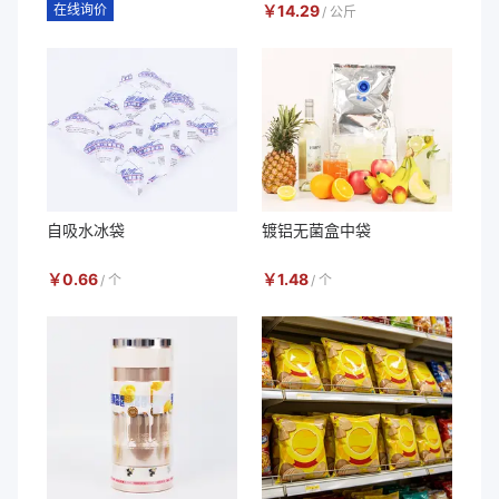
在线询价
￥
14.29
/
公斤
自吸水冰袋
镀铝无菌盒中袋
￥
0.66
￥
1.48
/
个
/
个