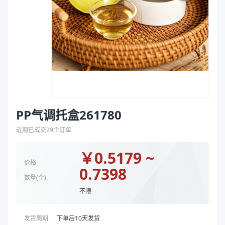
袋
克重（g）
35、50
拉伸膜
颜色
黑色、透明、乳白色
商品图片
PP气调托盒261780
近期已成交
29
个订单
￥
0.5179 ~
价格
0.7398
数量(
个
)
不限
发货周期
下单后
10
天发货