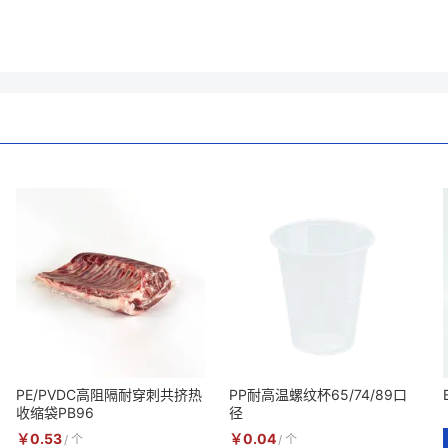
PE/PVDC高阻隔耐穿刺共挤热
PP耐高温螺纹杯65/74/89口
收缩袋PB96
径
￥
0.53
￥
0.04
/
个
/
个