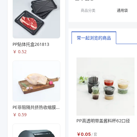
商品分类
通用袋
常一起浏览的商品
PP贴体托盒261813
￥
0.52
PE非阻隔共挤热收缩膜S53
￥
0.59
PP高透明带盖酱料杯62口径
￥
0.05
/
套