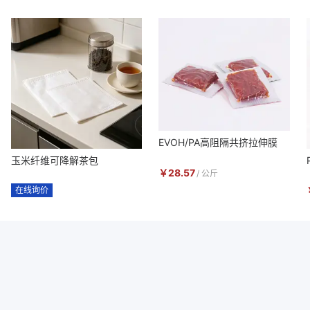
EVOH/PA高阻隔共挤拉伸膜
玉米纤维可降解茶包
￥
28.57
/
公斤
在线询价