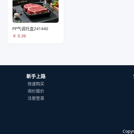
PP气调托盒241440
￥
0.36
新手上路
快速购买
询价报价
注册登录
Cop