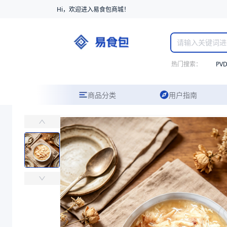
Hi，欢迎进入易食包商城！
热门搜索：
PV
商品分类
用户指南
PE淋膜牛皮纸袋
易食包（EPAK）专注于PE淋膜牛皮纸袋包装，提供详尽的规格参数
价格：
￥0
商品参数
商品分类
通用袋
主要材质
PE
商品图片