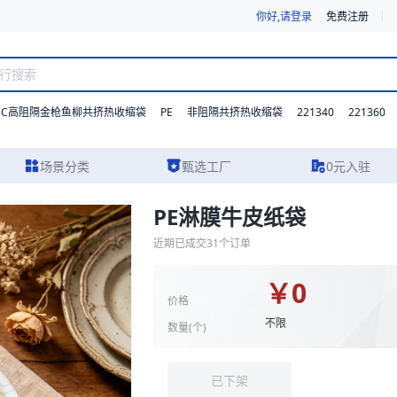
你好,请登录
免费注册
DC高阻隔金枪鱼柳共挤热收缩袋
PE
221340
221360
非阻隔共挤热收缩袋
场景分类
甄选工厂
0元入驻
PE淋膜牛皮纸袋
、实物图片及报价参考。我们支持材质、型号与功能的灵活定制，并提供从
近期已成交
31
个订单
￥
0
价格
不限
数量(
个
)
已下架