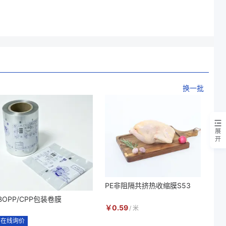
换一批
展
开
PE非阻隔共挤热收缩膜S53
BOPP/CPP包装卷膜
￥
0.59
/
米
在线询价