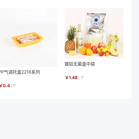
镀铝无菌盒中袋
PP气调托盒2216系列
￥
1.48
/
个
￥
0.4
/
个