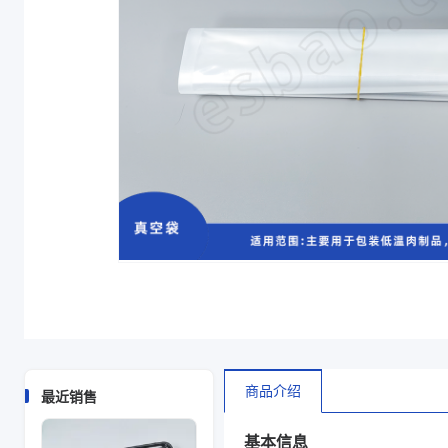
颜色
透明
类型
平口筒膜
备注
禁用
商品图片
商品介绍
最近销售
基本信息