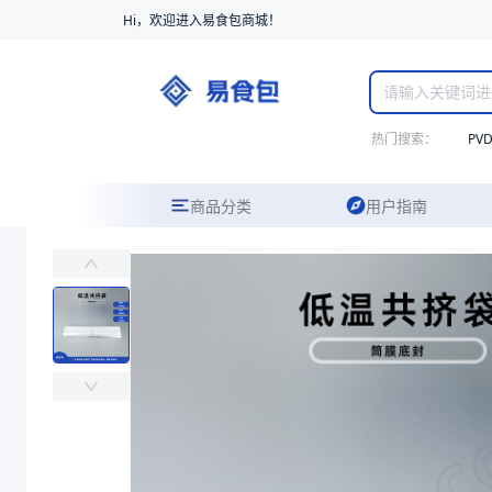
Hi，欢迎进入易食包商城！
热门搜索：
PV
商品分类
用户指南
SE53热收缩筒膜
易食包（EPAK）专注于SE53热收缩筒膜包装，提供详尽的规格参数
价格：
￥37.3776
商品参数
商品分类
筒膜
主要材质
PE
厚度（μm）
55
宽度（mm）
275
长度（m）
600