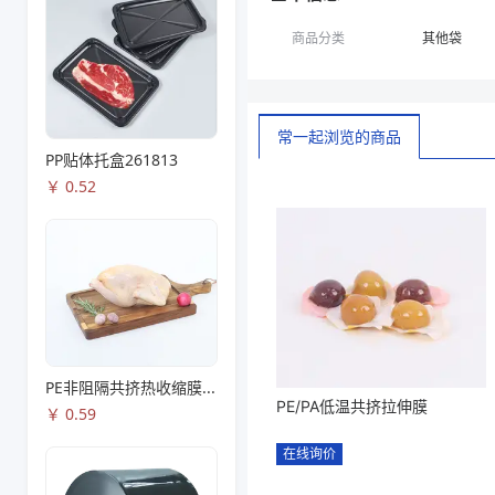
商品分类
其他袋
常一起浏览的商品
PP贴体托盒261813
￥
0.52
PE非阻隔共挤热收缩膜S53
PE/PA低温共挤拉伸膜
￥
0.59
在线询价