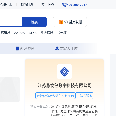
会员中心
我的消息
客户服务
400-800-7017
登录/注册
搜索
221330
SE53
烤箱袋
热收缩袋
拉伸膜
内容资讯
专家人才库
成品交付的一站式食品包装服务。更多包装品类，欢迎访问易食包供应链
江苏易食包数字科技有限公司
数智化食品包装供应链平台
一站式服务
核心平台业务:
运营“易食包商城”与“EPAK跨境”双
平台，为全球采购商提供涵盖包装
原材料（纸、塑、铝、玻璃）、食