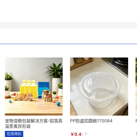
宠物湿粮包装解决方案-铝箔高
PP防盗扣圆碗170084
温蒸煮异形袋
在线询价
￥
0.4
/
个