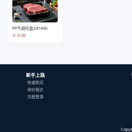
PP气调托盒241440
￥
0.36
新手上路
快速购买
询价报价
注册登录
Cop