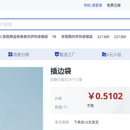
你好,请登录
免费注册
DC高阻隔金枪鱼柳共挤热收缩袋
PE
221340
221360
非阻隔共挤热收缩袋
场景分类
甄选工厂
0元入驻
插边袋
及报价参考。我们支持材质、型号与功能的灵活定制，并提供从方案设计到
近期已成交
29
个订单
￥
0.5102
价格
不限
数量(
个
)
发货周期
下单后
10
天发货