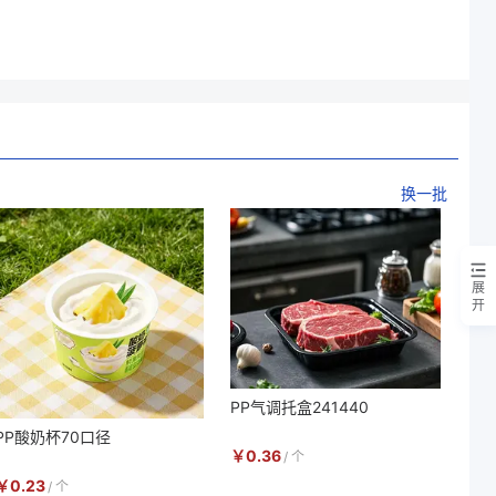
换一批
展
开
PP气调托盒241440
PP酸奶杯70口径
￥
0.36
/
个
￥
0.23
/
个