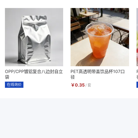
OPP/CPP镀铝复合八边封自立
PET高透明带盖饮品杯107口
袋
径
在线询价
￥
0.35
/
套