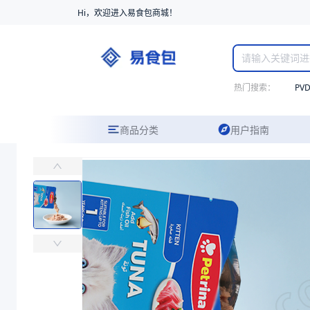
Hi，欢迎进入易食包商城！
热门搜索：
PV
商品分类
用户指南
插边袋
易食包（EPAK）专注于插边袋包装，提供详尽的规格参数、实物图片
价格：
￥0.5102
商品参数
商品分类
其他袋
主要材质
LLDPE
厚度（μm）
20
宽度（mm）
(440+120*2)
长度（mm）
500