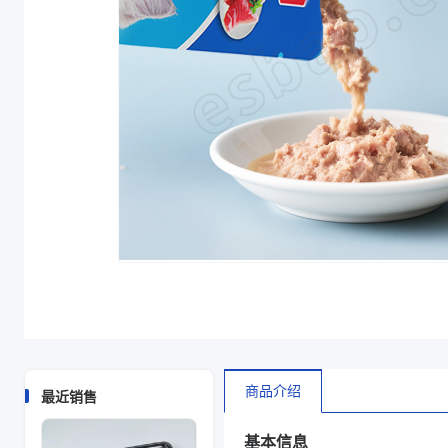
颜色
透明
袋型
插边袋
主要材质
LLDPE
厚度（μm）
20
宽度（mm）
(440+120*2)
长度（mm）
500
颜色
透明
袋型
插边袋
商品图片
商品介绍
最近销售
基本信息