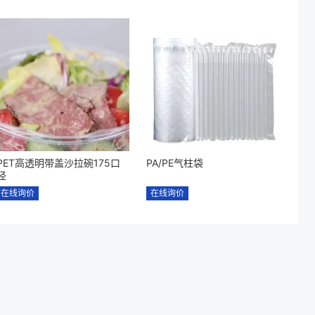
PET高透明带盖沙拉碗175口
PA/PE气柱袋
径
在线询价
在线询价