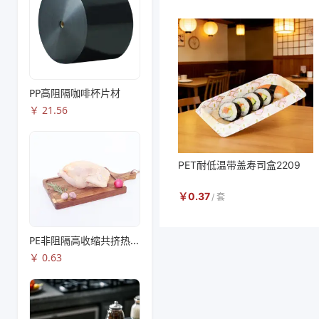
PP高阻隔咖啡杯片材
￥
21.56
PET耐低温带盖寿司盒2209
￥
0.37
/
套
PE非阻隔高收缩共挤热收缩膜S83
￥
0.63