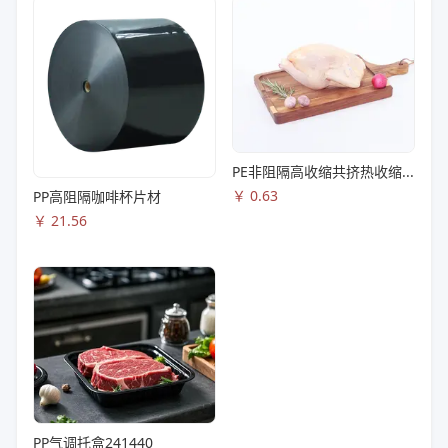
PE非阻隔高收缩共挤热收缩膜S83
￥
0.63
PP高阻隔咖啡杯片材
￥
21.56
PP气调托盒241440