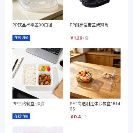
PP饮品杯平盖90口径
PP耐高温带盖烤鸡盒
在线询价
￥
1.26
/
套
PP三格餐盒-深底
PET高透明连体沙拉盒1614
66
在线询价
￥
0.4
/
个