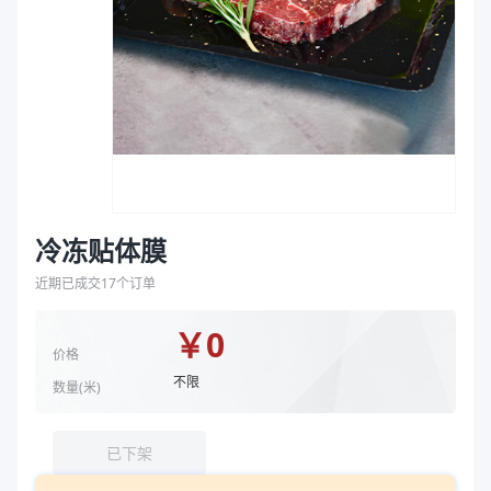
袋
颜色
透明
拉伸膜
商品图片
冷冻贴体膜
近期已成交
17
个订单
￥
0
价格
不限
数量(
米
)
已下架