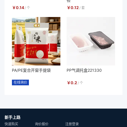
径
￥
0.14
￥
0.12
/
个
/
套
PA/PE复合开窗手提袋
PP气调托盒221330
在线询价
￥
0.2
/
个
新手上路
快速购买
询价报价
注册登录