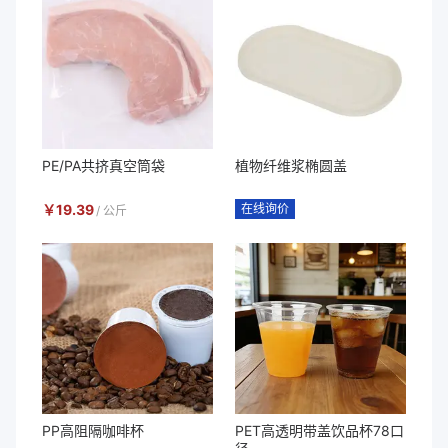
PE/PA共挤真空筒袋
植物纤维浆椭圆盖
￥
19.39
在线询价
/
公斤
PP高阻隔咖啡杯
PET高透明带盖饮品杯78口