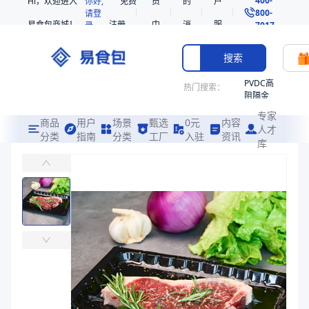
Hi，欢迎进入
你好,
免费
员
的
户
800-
请登
易食包商城！
注册
中
消
服
录
7017
心
息
务
搜索
PVDC高
热门搜索：
阻隔金
枪鱼柳
专家
共挤热
商品
用户
场景
甄选
0元
内容
人才
收缩袋
分类
指南
分类
工厂
入驻
资讯
库
冷冻贴体膜
PE
易食包（EPAK）专注于冷冻贴体膜包装，提供详尽的规格参数、实物
221340
非阻隔
价格：
￥0
共挤热
收缩袋
商品参数
221360
商品分类
贴体膜
烤箱袋
主要材质
PE、EVA
221330
厚度（μm）
100
SE53
宽度（mm）
475
热收缩
长度（m）
300