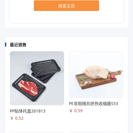
商家主页
最近销售
PE非阻隔共挤热收缩膜S53
￥
0.59
PP贴体托盒261813
￥
0.52