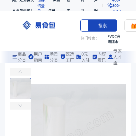
Hi，欢迎进入
你好,
免费
员
的
户
800-
请登
易食包商城！
注册
中
消
服
录
7017
心
息
务
搜索
PVDC高
热门搜索：
阻隔金
枪鱼柳
专家
共挤热
商品
用户
场景
甄选
0元
内容
人才
收缩袋
分类
指南
分类
工厂
入驻
资讯
库
AL-LD-2402-A2
PE
易食包（EPAK）专注于AL-LD-2402-A2包装，提供详尽的规
221340
非阻隔
价格：
￥31.6327
共挤热
收缩袋
商品参数
221360
商品分类
基材膜
烤箱袋
主要材质
PE
221330
厚度（μm）
30
SE53
宽度（mm）
1114
热收缩
颜色
透明