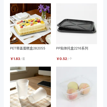
PET带盖蛋糕盒282055
PP贴体托盒2216系列
￥
1.83
￥
0.52
/
套
/
个