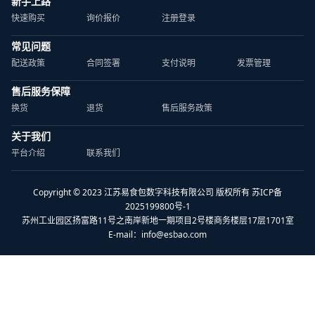
新手上路
快速购买
询价报价
注册登录
常见问题
配送政策
合同签署
支付说明
发票管理
售后服务保障
换货
退货
售后服务政策
关于我们
平台介绍
联系我们
Copyright © 2023 江苏易食包数字科技有限公司 版权所有 苏ICP备
2025199800号-1
苏州工业园区扬富路11号之南岸新地一期项目2号楼商务楼层17层1701室
E-mail：
info@esbao.com