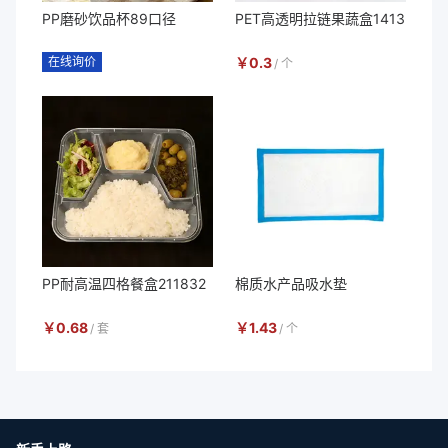
PP磨砂饮品杯89口径
PET高透明拉链果蔬盒1413
在线询价
￥
0.3
/
个
PP耐高温四格餐盒211832
棉质水产品吸水垫
￥
0.68
￥
1.43
/
套
/
个