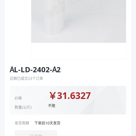
袋
商品图片
拉伸膜
AL-LD-2402-A2
近期已成交
23
个订单
￥
31.6327
价格
不限
数量(
公斤
)
发货周期
下单后
10
天发货