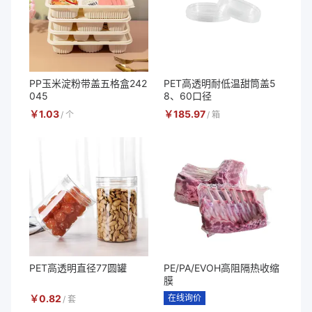
PP玉米淀粉带盖五格盒242
PET高透明耐低温甜筒盖5
045
8、60口径
￥
1.03
￥
185.97
/
个
/
箱
PET高透明直径77圆罐
PE/PA/EVOH高阻隔热收缩
膜
￥
0.82
在线询价
/
套