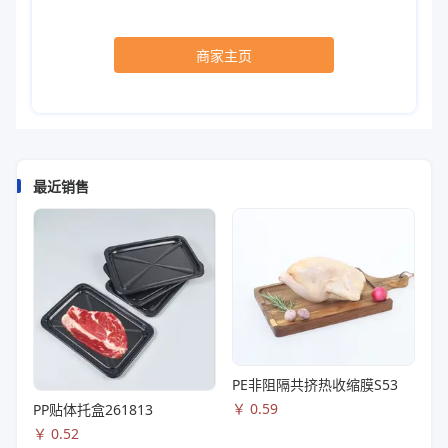
商家主页
最近销售
PE非阻隔共挤热收缩膜S53
￥
0.59
PP贴体托盒261813
￥
0.52