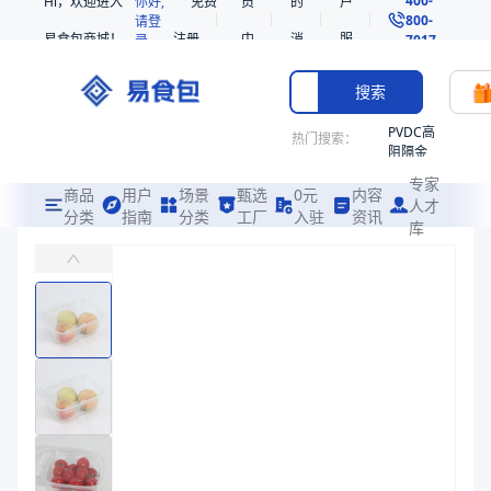
Hi，欢迎进入
你好,
免费
员
的
户
800-
请登
易食包商城！
注册
中
消
服
录
7017
心
息
务
搜索
PVDC高
热门搜索：
阻隔金
枪鱼柳
专家
共挤热
商品
用户
场景
甄选
0元
内容
人才
收缩袋
分类
指南
分类
工厂
入驻
资讯
库
PET高透明拉链果蔬盒1413
PE
主要用于水果、糕点、沙拉果等食物的包装
221340
非阻隔
易食包（EPAK）专注于PET高透明拉链果蔬盒1413包装，提供详
共挤热
产品卖点：
高透明、材质安全、拉链设计
收缩袋
221360
应用场景：
主要用于水果、糕点、沙拉果等食物的包装
烤箱袋
价格：
￥0.3 ~ ￥0.32
221330
商品参数
SE53
商品分类
拉链托盒
热收缩