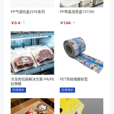
PP气调托盒2216系列
PP带盖泡芙盒131190
￥
0.4
￥
1.94
/
个
/
个
冷冻肉包装解决方案-PA/PE
PET热收缩膜标签
拉伸膜
在线询价
在线询价