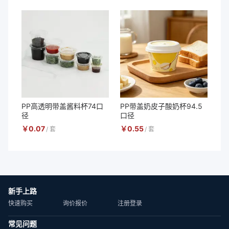
PP高透明带盖酱料杯74口
PP带盖奶皮子酸奶杯94.5
径
口径
￥
0.07
￥
0.55
/
套
/
套
新手上路
快速购买
询价报价
注册登录
常见问题