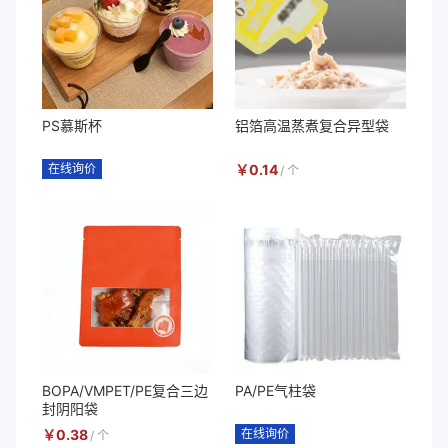
PS慕斯杯
铝箔高温蒸煮复合异型袋
在线询价
￥
0.14
/
个
BOPA/VMPET/PE复合三边
PA/PE气柱袋
封阴阳袋
￥
0.38
在线询价
/
个