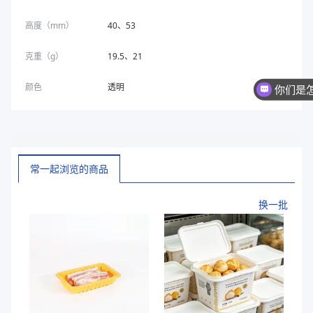
高度（mm）
40、53
克重（g）
19.5、21
颜色
透明
你们是
常一起浏览的商品
换一批