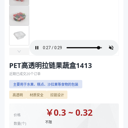
主要材质
PET、30%RPET
袋
长度（mm）
140
拉伸膜
宽度（mm）
125
高度（mm）
40、53
克重（g）
19.5、21
颜色
透明
主要材质
PET、30%RPET
长度（mm）
140
宽度（mm）
125
PET高透明拉链果蔬盒1413
高度（mm）
40、53
近期已成交
20
个订单
克重（g）
19.5、21
主要用于水果、糕点、沙拉果等食物的包装
颜色
透明
商品图片
高透明
材质安全
拉链设计
￥
0.3 ~ 0.32
价格
不限
数量(
个
)