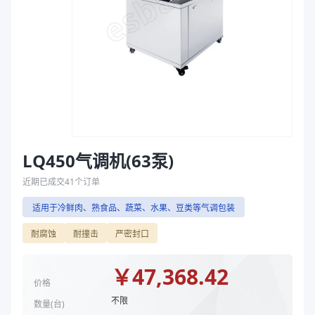
包装尺寸（长*宽*高mm）
1300*1300*1550
袋
包装速度（盒/小时）
2014(1出六)/2617(1出四)
拉伸膜
卷膜宽度（mm）
450
包装尺寸（长*宽*高mm）
1300*1300*1550
包装速度（盒/小时）
2014(1出六)/2617(1出四)
卷膜宽度（mm）
450
商品图片
LQ450气调机(63泵)
近期已成交
41
个订单
适用于冷鲜肉、熟食品、蔬菜、水果、豆类等气调包装
耐腐蚀
耐撞击
严密封口
￥
47,368.42
价格
不限
数量(
台
)