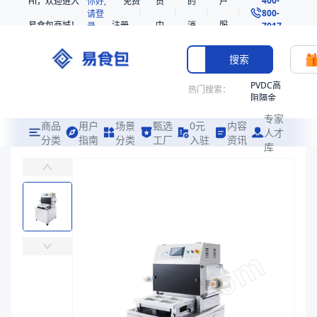
Hi，欢迎进入
你好,
免费
员
的
户
800-
请登
易食包商城！
注册
中
消
服
录
7017
心
息
务
搜索
PVDC高
热门搜索：
阻隔金
枪鱼柳
专家
共挤热
商品
用户
场景
甄选
0元
内容
人才
收缩袋
分类
指南
分类
工厂
入驻
资讯
库
LQ450气调机(63泵)
PE
适用于冷鲜肉、熟食品、蔬菜、水果、豆类等气调包装
非阻隔
共挤热
易食包（EPAK）专注于LQ450气调机(63泵)包装，提供详尽的
收缩袋
产品卖点：
耐腐蚀、耐撞击、严密封口
221340
221360
应用场景：
适用于冷鲜肉、熟食品、蔬菜、水果、豆类等气调包装
烤箱袋
价格：
￥47,368.42
221330
商品参数
SE53
商品分类
立式气调包装设备
热收缩