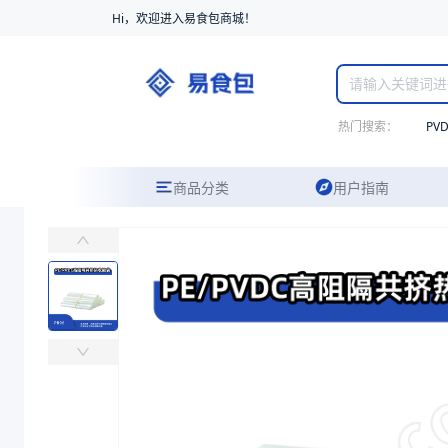
Hi，欢迎进入易食包商城！
热门搜索：
PV
商品分类
用户指南
PE/PVDC高阻隔耐穿刺共挤热收缩袋PB96 （禁用）
易食包（EPAK）专注于PE/PVDC高阻隔耐穿刺共挤热收缩袋PB
价格：
￥1.5557
商品参数
商品分类
热收缩袋
主要材质
PE、PVDC
厚度（μm）
70
宽度（mm）
275
长度（mm）
700