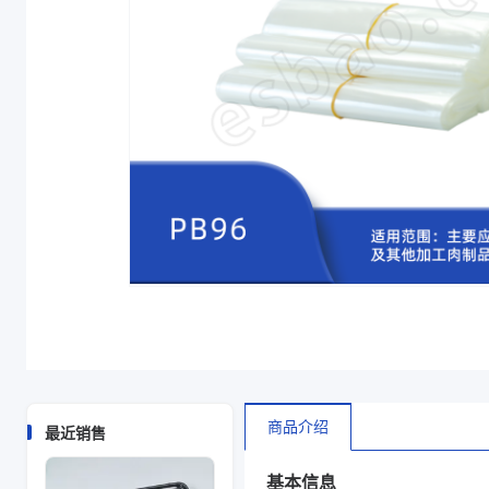
颜色
透明
封口方式
弧线底封
产品形式
禁用
商品图片
商品介绍
最近销售
基本信息