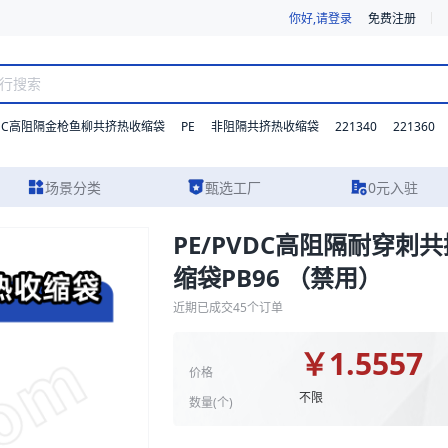
你好,请登录
免费注册
DC高阻隔金枪鱼柳共挤热收缩袋
PE
221340
221360
非阻隔共挤热收缩袋
场景分类
甄选工厂
0元入驻
PE/PVDC高阻隔耐穿刺
96 （禁用）包装，提供详尽的规格参数、实物图片及报价参考。我们支持
缩袋PB96 （禁用）
近期已成交
45
个订单
￥
1.5557
价格
不限
数量(
个
)