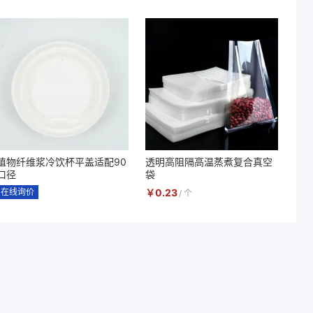
植物纤维浆冷饮杯平盖适配90
透明高阻隔高温蒸煮复合真空
口径
袋
在线询价
￥
0.23
/
个