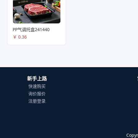
PP气调托盒241440
￥
0.36
新手上路
快速购买
询价报价
注册登录
Cop