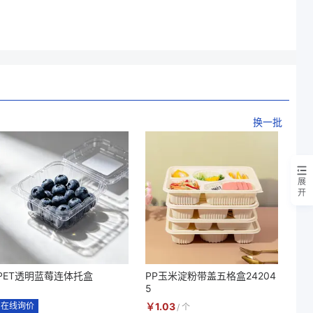
换一批
展
开
PET透明蓝莓连体托盒
PP玉米淀粉带盖五格盒24204
5
在线询价
￥
1.03
/
个