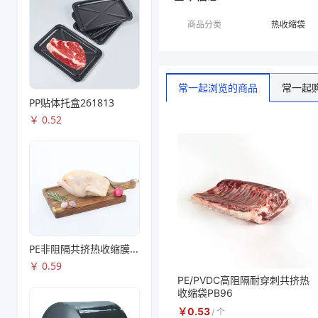
商品分类
热收缩袋
常一起
常一起浏览的商品
PP贴体托盒261813
￥
0.52
PE非阻隔共挤热收缩膜S53
￥
0.59
PE/PVDC高阻隔耐穿刺共挤热
收缩袋PB96
￥
0.53
/
个