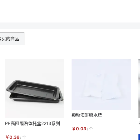
购买的商品
颗粒海鲜吸水垫
PP高阻隔贴体托盒2213系列
￥
0.03
/
个
￥
0.36
/
个