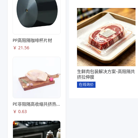
PP高阻隔咖啡杯片材
￥
21.56
生鲜肉包装解决方案-高阻隔共
挤拉伸膜
在线询价
PE非阻隔高收缩共挤热收缩膜S83
￥
0.63