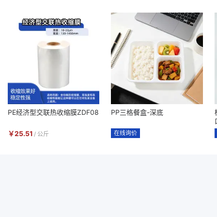
PE经济型交联热收缩膜ZDF08
PP三格餐盒-深底
￥
25.51
在线询价
/
公斤