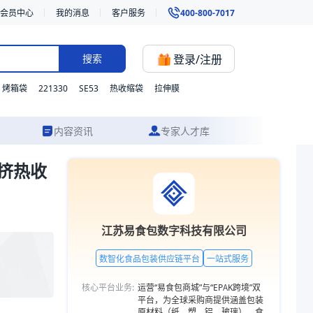
会员中心
我的消息
客户服务
400-800-7017
登录/注册
搜索
221330
SE53
烤箱袋
热收缩袋
拉伸膜
内容资讯
专家人才库
共挤热收
材质、型号与功能的灵活定制，并提供从方案设计到成品交付的一站式食品包
江苏易食包数字科技有限公司
数智化食品包装供应链平台
一站式服务
核心平台业务:
运营“易食包商城”与“EPAK跨境”双
平台，为全球采购商提供涵盖包装
原材料（纸、塑、铝、玻璃）、食