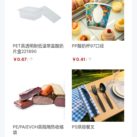
PET高透明耐低温带盖酸奶
PP酸奶杯97口径
片盒221890
￥
0.67
￥
0.41
/
个
/
个
PE/PA/EVOH高阻隔热收缩
PS烘焙餐叉
袋