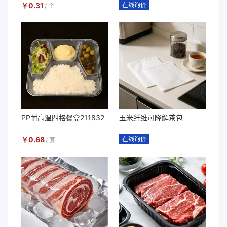
￥
0.31
在线询价
/
个
PP耐高温四格餐盒211832
玉米纤维可降解茶包
￥
0.68
在线询价
/
套