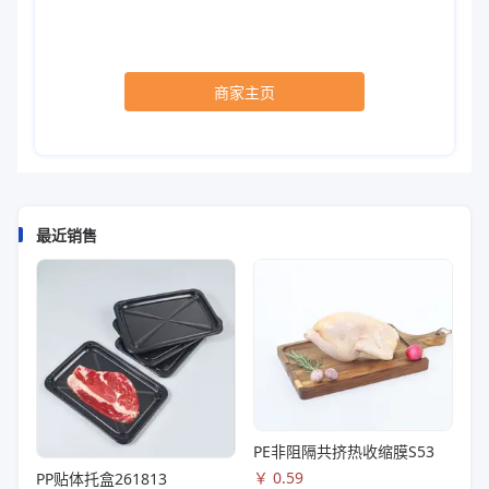
商家主页
最近销售
PE非阻隔共挤热收缩膜S53
￥
0.59
PP贴体托盒261813