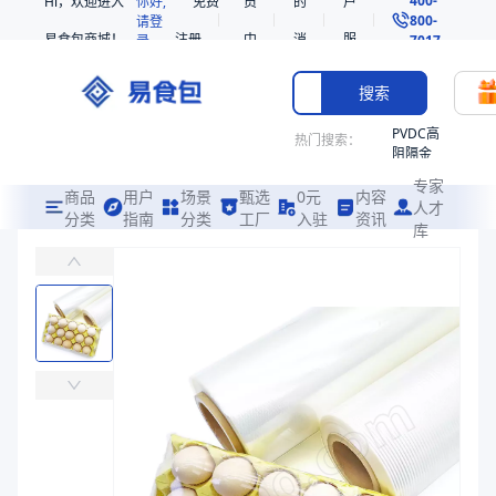
Hi，欢迎进入
你好,
免费
员
的
户
800-
请登
易食包商城！
注册
中
消
服
录
7017
心
息
务
搜索
PVDC高
热门搜索：
阻隔金
枪鱼柳
专家
共挤热
商品
用户
场景
甄选
0元
内容
人才
收缩袋
分类
指南
分类
工厂
入驻
资讯
库
POF膜
PE
易食包（EPAK）专注于POF膜包装，提供详尽的规格参数、实物图
221340
非阻隔
价格：
￥13.2653 ~ ￥27.0408
共挤热
收缩袋
商品参数
221360
商品分类
热收缩膜（POF）
烤箱袋
主要材质
PE
221330
厚度（μm）
19
SE53
颜色
透明
热收缩
宽度（mm）
330、400