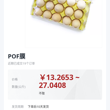
袋
长度（m）
50
拉伸膜
商品图片
POF膜
近期已成交
19
个订单
￥
13.2653 ~
价格
27.0408
数量(
公斤
)
不限
发货周期
下单后
10
天发货