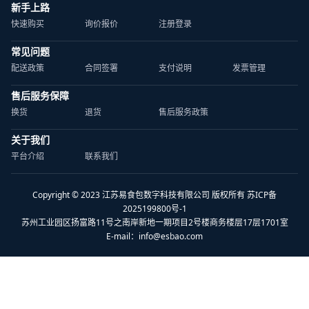
新手上路
快速购买
询价报价
注册登录
常见问题
配送政策
合同签署
支付说明
发票管理
售后服务保障
换货
退货
售后服务政策
关于我们
平台介绍
联系我们
Copyright © 2023 江苏易食包数字科技有限公司 版权所有 苏ICP备
2025199800号-1
苏州工业园区扬富路11号之南岸新地一期项目2号楼商务楼层17层1701室
E-mail：
info@esbao.com