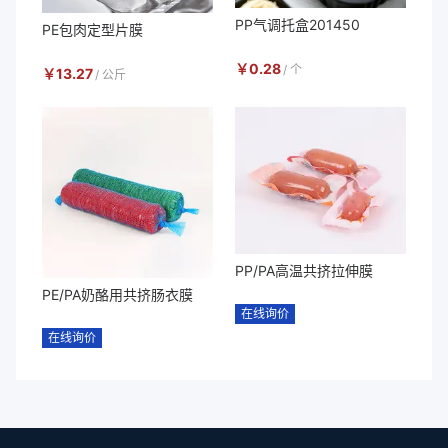
PP气调托盒201450
PE包肉定型片膜
￥
0.28
/
个
￥
13.27
/
公斤
PP/PA高温共挤拉伸膜
PE/PA奶酪用共挤肠衣膜
在线询价
在线询价