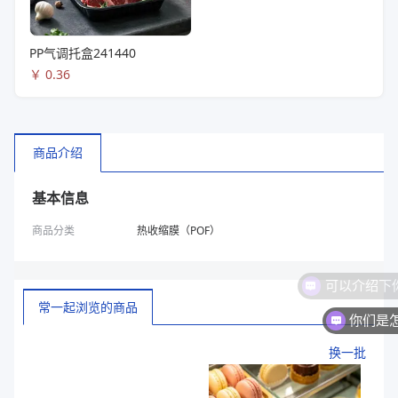
PP气调托盒241440
￥
0.36
商品介绍
基本信息
商品分类
热收缩膜（POF）
常一起浏览的商品
你们是
换一批