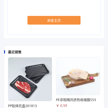
商家主页
最近销售
PE非阻隔共挤热收缩膜S53
￥
0.59
PP贴体托盒261813