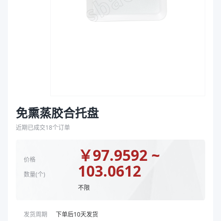
袋
结构
光板整心板
拉伸膜
商品图片
免熏蒸胶合托盘
近期已成交
18
个订单
￥
97.9592 ~
价格
103.0612
数量(
个
)
不限
发货周期
下单后
10
天发货