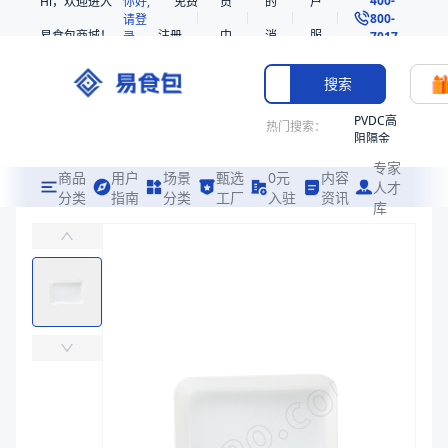
Hi，欢迎进入
你好,
免费
员
的
户
800-
请登
易食包商城！
注册
中
消
服
录
7017
心
息
务
搜索
PVDC高
热门搜索：
阻隔金
枪鱼柳
专家
共挤热
商品
用户
场景
甄选
0元
内容
人才
收缩袋
分类
指南
分类
工厂
入驻
资讯
库
免熏蒸胶合托盘
PE
易食包（EPAK）专注于免熏蒸胶合托盘包装，提供详尽的规格参数、
221340
非阻隔
价格：
￥97.9592 ~ ￥103.0612
共挤热
收缩袋
商品参数
221360
商品分类
木托盘
烤箱袋
主要材质
木制品、免熏蒸
221330
长度（mm）
1100
SE53
宽度（mm）
1100
热收缩
高度（mm）
120