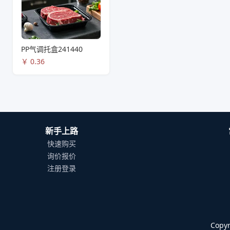
PP气调托盒241440
￥
0.36
新手上路
快速购买
询价报价
注册登录
Cop