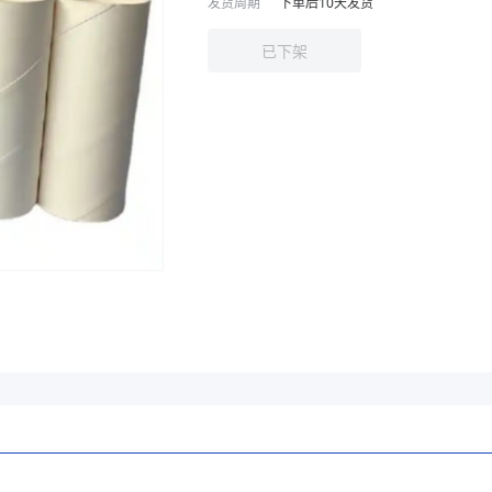
发货周期
下单后
10
天发货
已下架