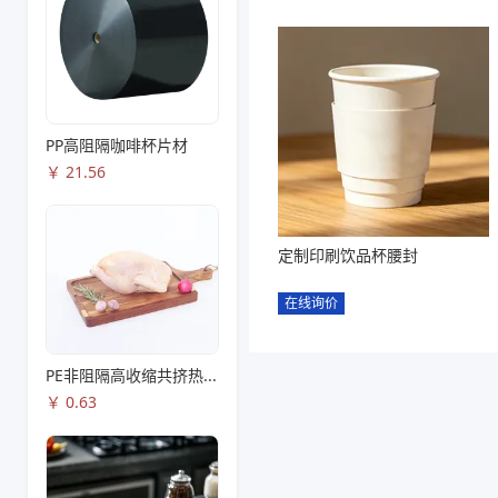
PP高阻隔咖啡杯片材
￥
21.56
定制印刷饮品杯腰封
在线询价
PE非阻隔高收缩共挤热收缩膜S83
￥
0.63