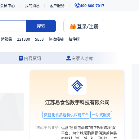
会员中心
我的消息
客户服务
400-800-7017
登录/注册
搜索
221330
SE53
烤箱袋
热收缩袋
拉伸膜
内容资讯
专家人才库
成品交付的一站式食品包装服务。更多包装品类，欢迎访问易食包供应链
江苏易食包数字科技有限公司
数智化食品包装供应链平台
一站式服务
核心平台业务:
运营“易食包商城”与“EPAK跨境”双
平台，为全球采购商提供涵盖包装
原材料（纸、塑、铝、玻璃）、食