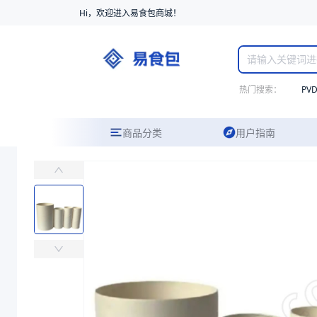
Hi，欢迎进入易食包商城！
热门搜索：
PV
商品分类
用户指南
纸管芯
易食包（EPAK）专注于纸管芯包装，提供详尽的规格参数、实物图片
价格：
￥13.3776 ~ ￥43.8163
商品参数
商品分类
纸管
主要材质
回收纸浆
内径（mm）
6、3、152.4
壁厚（mm）
15、10
长度（mm）
500、270、360、300、250、280、275、330、65