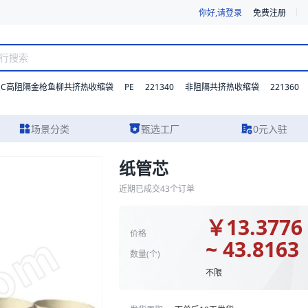
你好,请登录
免费注册
DC高阻隔金枪鱼柳共挤热收缩袋
PE
221340
221360
非阻隔共挤热收缩袋
场景分类
甄选工厂
0元入驻
纸管芯
及报价参考。我们支持材质、型号与功能的灵活定制，并提供从方案设计到
近期已成交
43
个订单
￥
13.3776
价格
~ 43.8163
数量(
个
)
不限
0、400、430、230