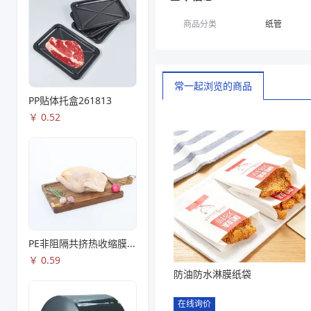
商品分类
纸管
常一起浏览的商品
PP贴体托盒261813
￥
0.52
PE非阻隔共挤热收缩膜S53
￥
0.59
防油防水淋膜纸袋
在线询价