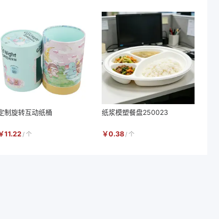
定制旋转互动纸桶
纸浆模塑餐盘250023
￥
11.22
￥
0.38
/
个
/
个