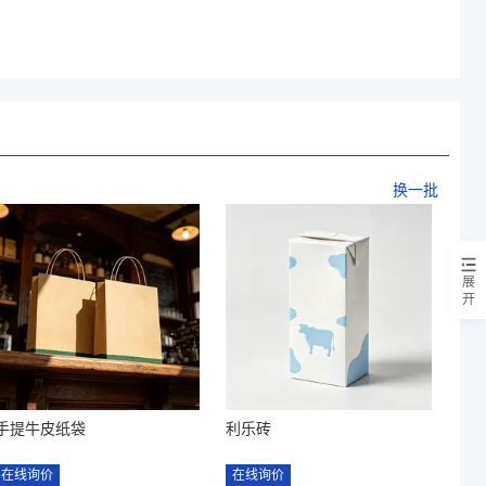
换一批
展
开
手提牛皮纸袋
利乐砖
在线询价
在线询价