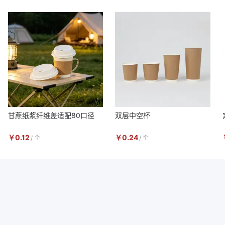
甘蔗纸浆纤维盖适配80口径
双层中空杯
￥
0.12
￥
0.24
/
个
/
个