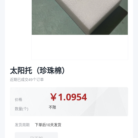
袋
拉伸膜
太阳托（珍珠棉）
近期已成交
49
个订单
￥
1.0954
价格
不限
数量(
个
)
发货周期
下单后
10
天发货