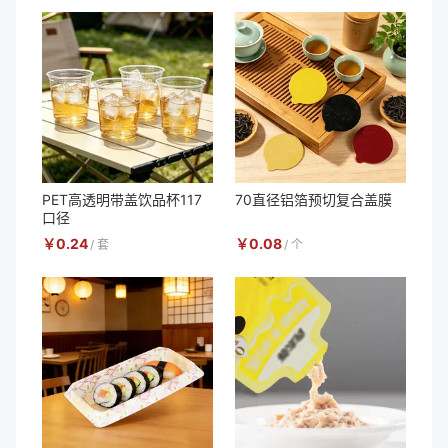
PET高透明带盖饮品杯117
70直径铝箔预切复合盖膜
口径
￥
0.24
￥
0.08
/
套
/
个