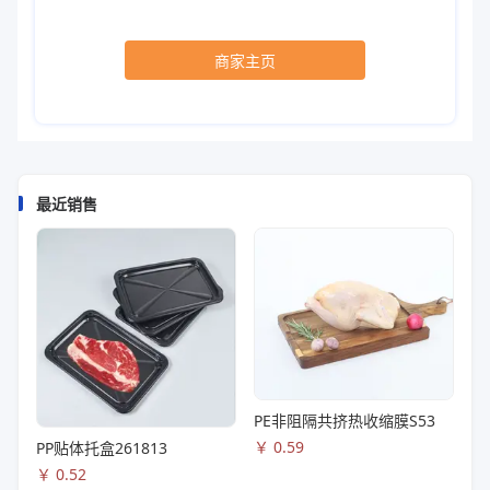
商家主页
最近销售
PE非阻隔共挤热收缩膜S53
￥
0.59
PP贴体托盒261813
￥
0.52