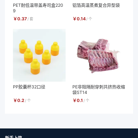
PET耐低温带盖寿司盒220
铝箔高温蒸煮复合异型袋
9
￥
0.37
￥
0.14
/
套
/
个
PP胶囊杯32口径
PE非阻隔耐穿刺共挤热收缩
袋ST14
￥
0.2
￥
0.1
/
个
/
个
新手上路