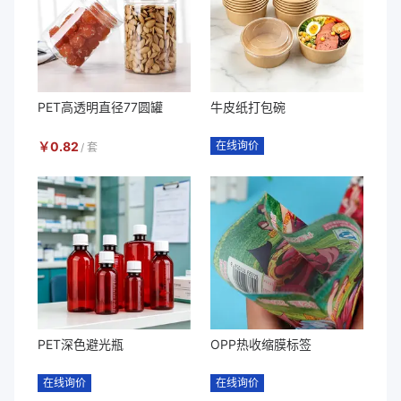
PET高透明直径77圆罐
牛皮纸打包碗
￥
0.82
在线询价
/
套
PET深色避光瓶
OPP热收缩膜标签
在线询价
在线询价