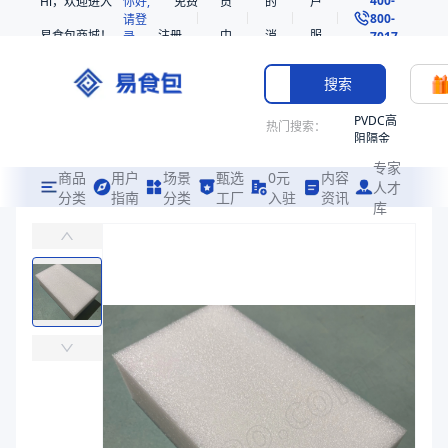
Hi，欢迎进入
你好,
免费
员
的
户
800-
请登
易食包商城！
注册
中
消
服
录
7017
心
息
务
搜索
PVDC高
热门搜索：
阻隔金
枪鱼柳
专家
共挤热
商品
用户
场景
甄选
0元
内容
人才
收缩袋
分类
指南
分类
工厂
入驻
资讯
库
太阳托（珍珠棉）
PE
易食包（EPAK）专注于太阳托（珍珠棉）包装，提供详尽的规格参数
非阻隔
共挤热
价格：
￥1.0954
收缩袋
221340
商品参数
221360
商品分类
珍珠棉
烤箱袋
主要材质
纸质
221330
内径（mm）
190
SE53
外径（mm）
535
热收缩
商品图片