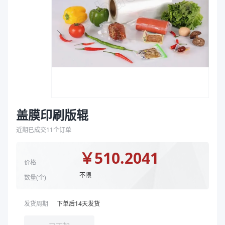
袋
拉伸膜
盖膜印刷版辊
近期已成交
11
个订单
￥
510.2041
价格
不限
数量(
个
)
发货周期
下单后
14
天发货