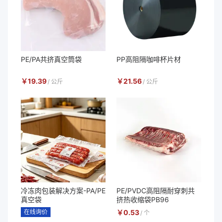
PE/PA共挤真空筒袋
PP高阻隔咖啡杯片材
￥
19.39
￥
21.56
/
公斤
/
公斤
冷冻肉包装解决方案-PA/PE
PE/PVDC高阻隔耐穿刺共
真空袋
挤热收缩袋PB96
在线询价
￥
0.53
/
个