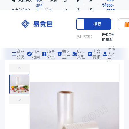
Hi，欢迎进入
你好,
免费
员
的
户
800-
请登
易食包商城！
注册
中
消
服
录
7017
心
息
务
搜索
PVDC高
热门搜索：
阻隔金
枪鱼柳
专家
共挤热
商品
用户
场景
甄选
0元
内容
人才
收缩袋
分类
指南
分类
工厂
入驻
资讯
库
盖膜印刷版辊
PE
易食包（EPAK）专注于盖膜印刷版辊包装，提供详尽的规格参数、实
非阻隔
共挤热
价格：
￥510.2041
收缩袋
221340
商品参数
221360
商品分类
盖膜
烤箱袋
规格尺寸
版辊
221330
商品图片
SE53
热收缩