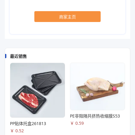
商家主页
最近销售
PE非阻隔共挤热收缩膜S53
￥
0.59
PP贴体托盒261813
￥
0.52