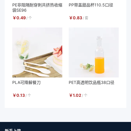
PE非阻隔耐穿刺共挤热收缩
PP带盖甜品杯110.5口径
袋SE96
￥
0.49
￥
0.83
/
个
/
套
PLA可降解餐刀
PET高透明饮品瓶38口径
￥
0.13
￥
1.02
/
个
/
个
新手上路