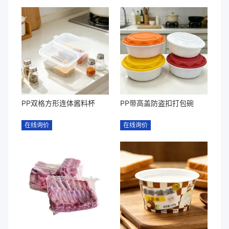
PP双格方形连体酱料杯
PP带高盖防盗扣打包碗
在线询价
在线询价