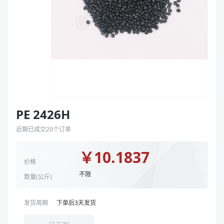
袋
拉伸膜
PE 2426H
近期已成交
20
个订单
￥
10.1837
价格
不限
数量(
公斤
)
发货周期
下单后
3
天发货