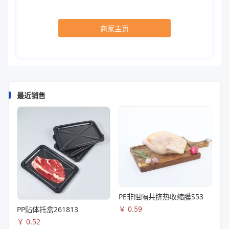
商家主页
最近销售
PE非阻隔共挤热收缩膜S53
￥
0.59
PP贴体托盒261813
￥
0.52