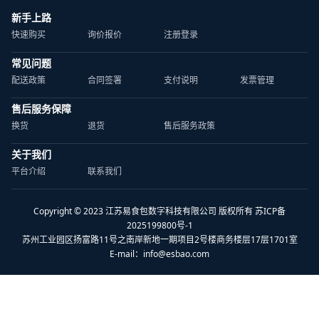
新手上路
快速购买
询价报价
注册登录
常见问题
配送政策
合同签署
支付说明
发票管理
售后服务保障
换货
退货
售后服务政策
关于我们
平台介绍
联系我们
Copyright © 2023 江苏易食包数字科技有限公司 版权所有 苏ICP备
2025199800号-1
苏州工业园区扬富路11号之南岸新地一期项目2号楼商务楼层17层1701室
E-mail：
info@esbao.com