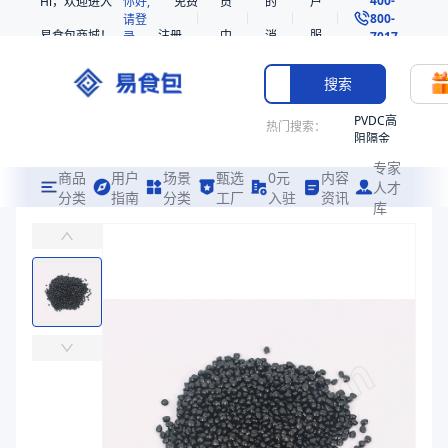
Hi，欢迎进入
你好,
免费
员
的
户
800-
请登
易食包商城！
注册
中
消
服
录
7017
心
息
务
搜索
PVDC高
热门搜索：
阻隔金
枪鱼柳
专家
共挤热
商品
用户
场景
甄选
0元
内容
人才
收缩袋
分类
指南
分类
工厂
入驻
资讯
库
PE 2426H
PE
易食包（EPAK）专注于PE 2426H包装，提供详尽的规格参数、
非阻隔
共挤热
价格：
￥10.1837
收缩袋
221340
商品参数
221360
商品分类
PE
烤箱袋
生产商
榆林神华
221330
树脂类型
PE
SE53
包装规格（kg）
25
热收缩
商品图片