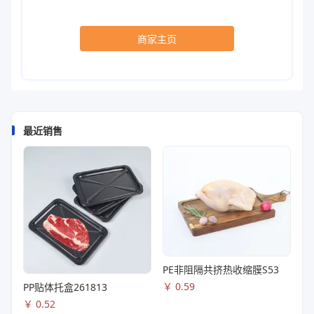
商家主页
最近销售
PE非阻隔共挤热收缩膜S53
￥
0.59
PP贴体托盒261813
￥
0.52