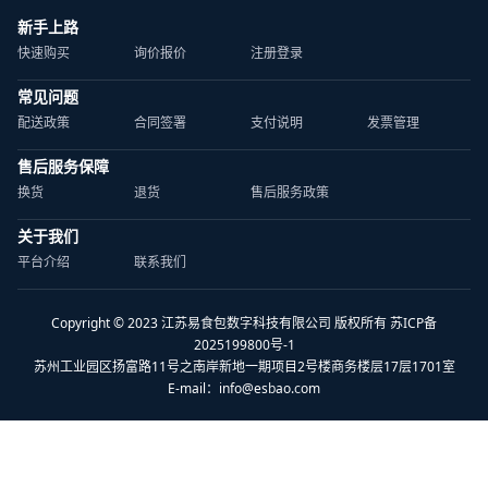
新手上路
快速购买
询价报价
注册登录
常见问题
配送政策
合同签署
支付说明
发票管理
售后服务保障
换货
退货
售后服务政策
关于我们
平台介绍
联系我们
Copyright © 2023 江苏易食包数字科技有限公司 版权所有 苏ICP备
2025199800号-1
苏州工业园区扬富路11号之南岸新地一期项目2号楼商务楼层17层1701室
E-mail：
info@esbao.com