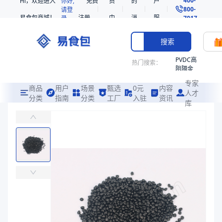
Hi，欢迎进入
你好,
免费
员
的
户
800-
请登
易食包商城！
注册
中
消
服
录
7017
心
息
务
搜索
PVDC高
热门搜索：
阻隔金
枪鱼柳
专家
共挤热
商品
用户
场景
甄选
0元
内容
人才
收缩袋
分类
指南
分类
工厂
入驻
资讯
库
PE 5502S
PE
易食包（EPAK）专注于PE 5502S包装，提供详尽的规格参数、
非阻隔
共挤热
价格：
￥8.0102
收缩袋
221340
商品参数
221360
商品分类
PE
烤箱袋
生产商
浙石化
221330
树脂类型
PE
SE53
包装规格（kg）
25
热收缩
商品图片