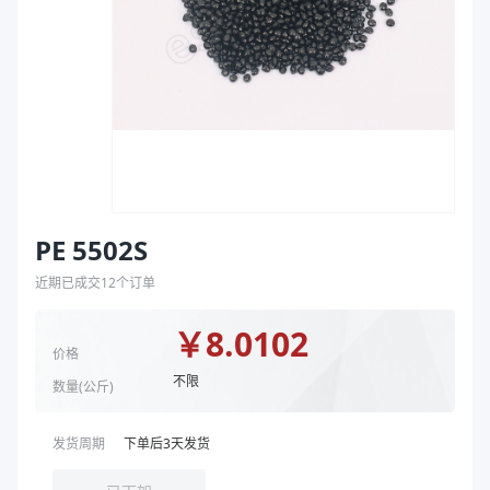
袋
拉伸膜
PE 5502S
近期已成交
12
个订单
￥
8.0102
价格
不限
数量(
公斤
)
发货周期
下单后
3
天发货