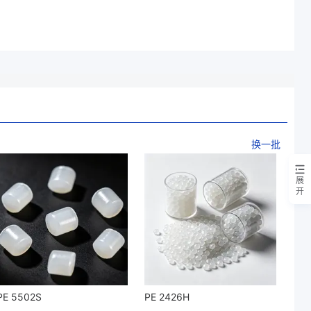
换一批
展
开
PE 5502S
PE 2426H