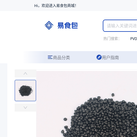
Hi，欢迎进入易食包商城！
热门搜索：
PV
商品分类
用户指南
PP-H E03
易食包（EPAK）专注于PP-H E03包装，提供详尽的规格参数、
价格：
￥9.5918
商品参数
商品分类
PP
生产商
中石化
树脂类型
PP-H
包装规格（kg）
25
商品图片