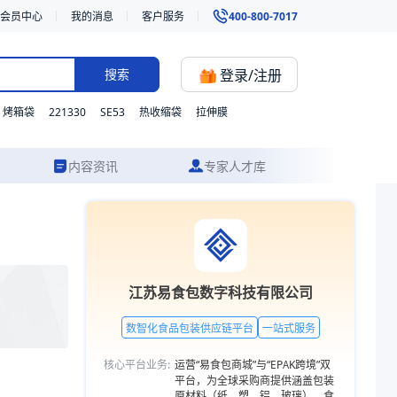
会员中心
我的消息
客户服务
400-800-7017
登录/注册
搜索
221330
SE53
烤箱袋
热收缩袋
拉伸膜
内容资讯
专家人才库
设计到成品交付的一站式食品包装服务。更多包装品类，欢迎访问易食包供应
江苏易食包数字科技有限公司
数智化食品包装供应链平台
一站式服务
核心平台业务:
运营“易食包商城”与“EPAK跨境”双
平台，为全球采购商提供涵盖包装
原材料（纸、塑、铝、玻璃）、食