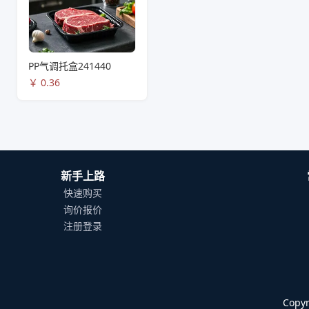
PP气调托盒241440
￥
0.36
新手上路
快速购买
询价报价
注册登录
Cop