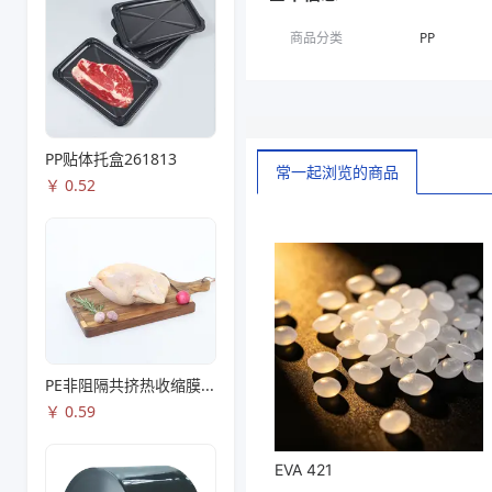
商品分类
PP
PP贴体托盒261813
常一起浏览的商品
￥
0.52
PE非阻隔共挤热收缩膜S53
￥
0.59
EVA 421