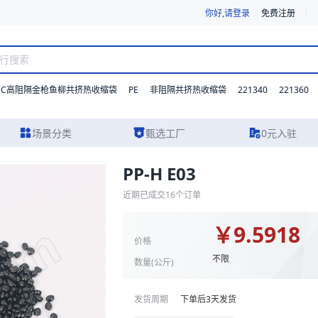
你好,请登录
免费注册
DC高阻隔金枪鱼柳共挤热收缩袋
PE
221340
221360
非阻隔共挤热收缩袋
场景分类
甄选工厂
0元入驻
PP-H E03
实物图片及报价参考。我们支持材质、型号与功能的灵活定制，并提供从方案
近期已成交
16
个订单
￥
9.5918
价格
不限
数量(
公斤
)
发货周期
下单后
3
天发货