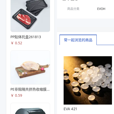
商品分类
EVOH
PP贴体托盒261813
常一起浏览的商品
￥
0.52
PE非阻隔共挤热收缩膜S53
￥
0.59
EVA 421