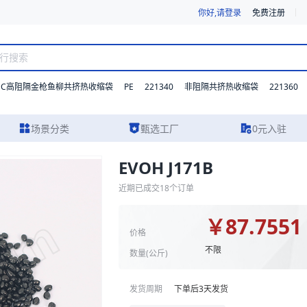
你好,请登录
免费注册
DC高阻隔金枪鱼柳共挤热收缩袋
PE
221340
221360
非阻隔共挤热收缩袋
场景分类
甄选工厂
0元入驻
EVOH J171B
、实物图片及报价参考。我们支持材质、型号与功能的灵活定制，并提供从
近期已成交
18
个订单
￥
87.7551
价格
不限
数量(
公斤
)
发货周期
下单后
3
天发货