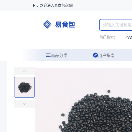
Hi，欢迎进入易食包商城！
热门搜索：
PV
商品分类
用户指南
EVOH J171B
易食包（EPAK）专注于EVOH J171B包装，提供详尽的规格参数
价格：
￥87.7551
商品参数
商品分类
EVOH
生产商
可乐丽
树脂类型
EVOH
包装规格（kg）
25
商品图片