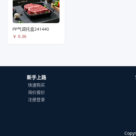
PP气调托盒241440
￥
0.36
新手上路
快速购买
询价报价
注册登录
Cop