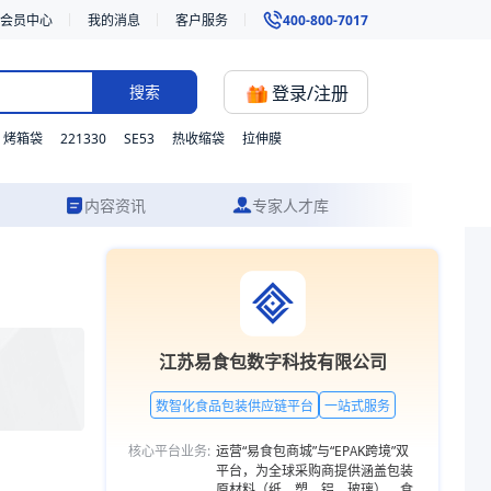
会员中心
我的消息
客户服务
400-800-7017
登录/注册
搜索
221330
SE53
烤箱袋
热收缩袋
拉伸膜
内容资讯
专家人才库
方案设计到成品交付的一站式食品包装服务。更多包装品类，欢迎访问易食包
江苏易食包数字科技有限公司
数智化食品包装供应链平台
一站式服务
核心平台业务:
运营“易食包商城”与“EPAK跨境”双
平台，为全球采购商提供涵盖包装
原材料（纸、塑、铝、玻璃）、食