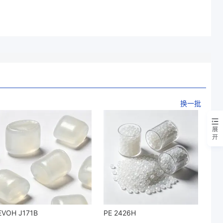
换一批
展
开
EVOH J171B
PE 2426H