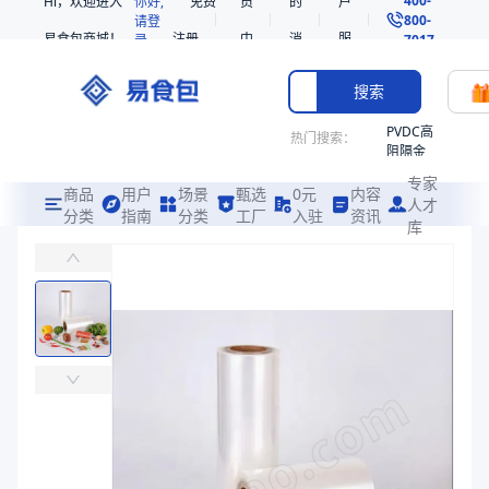
Hi，欢迎进入
你好,
免费
员
的
户
800-
请登
易食包商城！
注册
中
消
服
录
7017
心
息
务
搜索
PVDC高
热门搜索：
阻隔金
枪鱼柳
专家
共挤热
商品
用户
场景
甄选
0元
内容
人才
收缩袋
分类
指南
分类
工厂
入驻
资讯
库
黑猪实力肉肠（黑胡椒味）印刷上膜
PE
易食包（EPAK）专注于黑猪实力肉肠（黑胡椒味）印刷上膜包装，提
非阻隔
共挤热
价格：
￥21.4286 ~ ￥21.6327
收缩袋
221340
商品参数
221360
商品分类
拉伸膜
烤箱袋
主要材质
复合PA/PE
221330
厚度（μm）
100
SE53
宽度（mm）
598、498
热收缩
材质
复合PA/PE