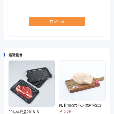
商家主页
最近销售
PE非阻隔共挤热收缩膜S53
￥
0.59
PP贴体托盒261813