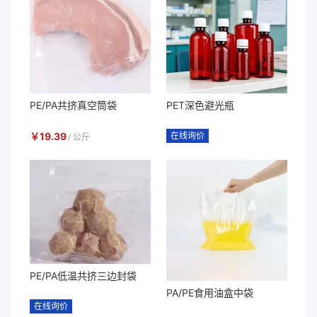
PE/PA共挤真空筒袋
PET深色避光瓶
￥
19.39
在线询价
/
公斤
PE/PA低温共挤三边封袋
PA/PE食用油盒中袋
在线询价