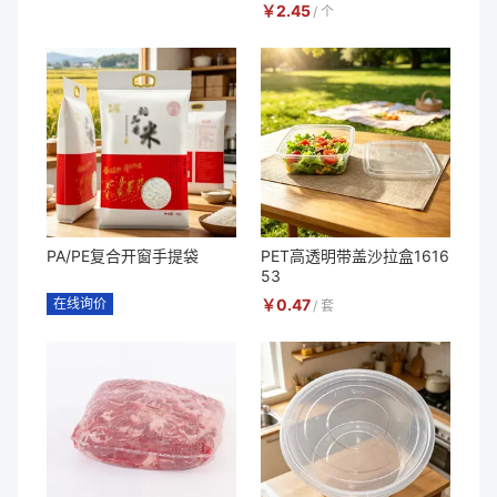
￥
2.45
/
个
PA/PE复合开窗手提袋
PET高透明带盖沙拉盒1616
53
在线询价
￥
0.47
/
套