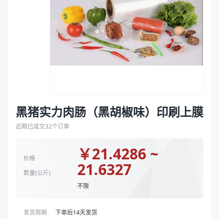
袋
规格
498mm*100μm、598mm*100μm
拉伸膜
商品图片
黑猪实力肉肠（黑胡椒味）印刷上膜
近期已成交
32
个订单
￥
21.4286 ~
价格
21.6327
数量(
公斤
)
不限
发货周期
下单后
14
天发货