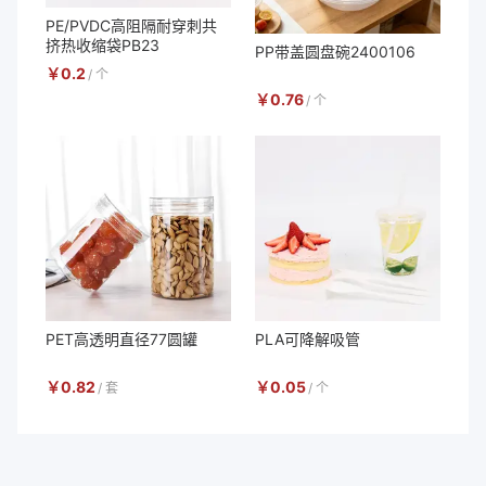
PE/PVDC高阻隔耐穿刺共
挤热收缩袋PB23
PP带盖圆盘碗2400106
￥
0.2
/
个
￥
0.76
/
个
PET高透明直径77圆罐
PLA可降解吸管
￥
0.82
￥
0.05
/
套
/
个