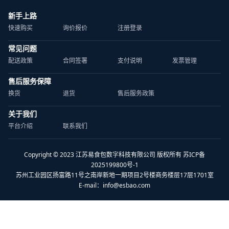
新手上路
快速购买
询价报价
注册登录
常见问题
配送政策
合同签署
支付说明
发票管理
售后服务保障
换货
退货
售后服务政策
关于我们
平台介绍
联系我们
Copyright © 2023 江苏易食包数字科技有限公司 版权所有 苏ICP备
2025199800号-1
苏州工业园区扬富路11号之南岸新地一期项目2号楼商务楼层17层1701室
E-mail：
info@esbao.com