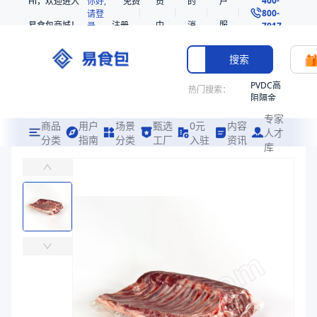
Hi，欢迎进入
你好,
免费
员
的
户
800-
请登
易食包商城！
注册
中
消
服
录
7017
心
息
务
搜索
PVDC高
热门搜索：
阻隔金
枪鱼柳
专家
共挤热
商品
用户
场景
甄选
0元
内容
人才
收缩袋
分类
指南
分类
工厂
入驻
资讯
库
PE/PVDC高阻隔高收缩共挤热收缩袋PB91
PE
主要应用于冷鲜牛肉、羊肉、猪肉，以及其他加工肉制品等包装
221340
非阻隔
易食包（EPAK）专注于PE/PVDC高阻隔高收缩共挤热收缩袋PB
共挤热
应用场景：
主要应用于冷鲜牛肉、羊肉、猪肉，以及其他加工肉制品等包
收缩袋
221360
价格：
￥0.5618 ~ ￥0.926
221330
商品参数
烤箱袋
商品分类
热收缩袋
SE53
主要材质
PE、PVDC
热收缩
厚度（μm）
45