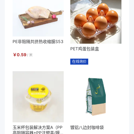
PE非阻隔共挤热收缩膜S53
PET鸡蛋包装盒
￥
0.59
/
米
在线询价
玉米杯包装解决方案A（PP
镀铝八边封咖啡袋
高阻隔容器+PP注塑盖/膜