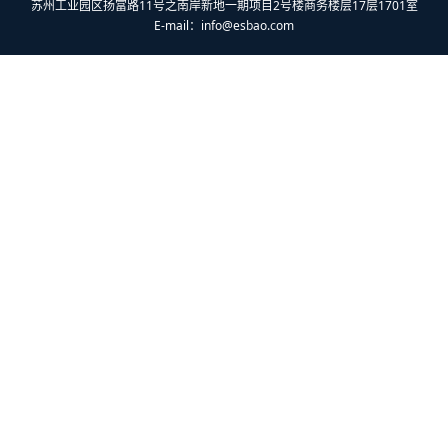
苏州工业园区扬富路11号之南岸新地一期项目2号楼商务楼层17层1701室
E-mail：
info@esbao.com