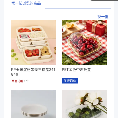
常一起浏览的商品
换一批
PP玉米淀粉带盖三格盒241
PET金色带盖托盒
846
￥
0.86
在线询价
/
个