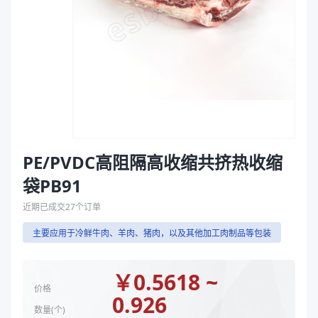
袋
宽度（mm）
260、300
拉伸膜
长度（mm）
500、350
颜色
透明
封口方式
弧线底封
商品图片
PE/PVDC高阻隔高收缩共挤热收缩
袋PB91
近期已成交
27
个订单
主要应用于冷鲜牛肉、羊肉、猪肉，以及其他加工肉制品等包装
￥
0.5618 ~
价格
0.926
数量(
个
)