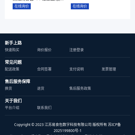
内贴+PP勺子套装+收缩膜
在线询价
在线询价
标签+高阻隔耐高温易揭盖
膜）
新手上路
快速购买
询价报价
注册登录
常见问题
配送政策
合同签署
支付说明
发票管理
售后服务保障
换货
退货
售后服务政策
关于我们
平台介绍
联系我们
Copyright © 2023 江苏易食包数字科技有限公司 版权所有 苏ICP备
2025199800号-1