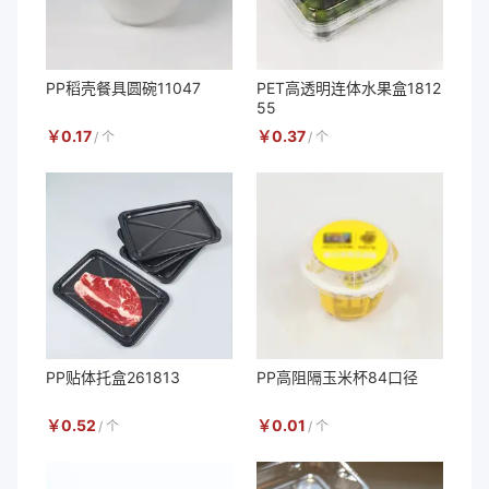
PP稻壳餐具圆碗11047
PET高透明连体水果盒1812
55
￥
0.17
￥
0.37
/
个
/
个
PP贴体托盒261813
PP高阻隔玉米杯84口径
￥
0.52
￥
0.01
/
个
/
个