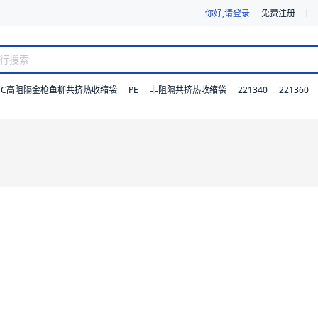
你好,请登录
免费注册
DC高阻隔金枪鱼柳共挤热收缩袋
PE
221340
221360
非阻隔共挤热收缩袋