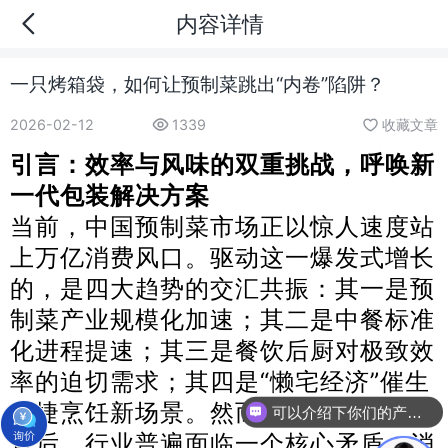
内容详情
一只烤箱袋，如何让预制菜跳出“内卷”陷阱？
2026-02-12
1339
收藏文章
引言：效率与风味的双重挑战，呼唤新
一代包装解决方案
当前，中国预制菜市场正以惊人速度站
上万亿消费风口。驱动这一爆发式增长
的，是四大趋势的交汇共振：其一是预
制菜产业规模化加速；其二是中餐标准
化进程提速；其三是餐饮后厨对极致效
率的迫切需求；其四是“懒宅经济”催生
便捷烹饪新场景。然而，在市场狂欢的
可以介绍下你们的产品么
背后，行业普遍面临一个核心矛盾：消