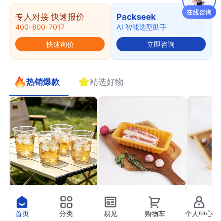
专人对接 快速报价
Packseek
400-800-7017
AI 智能选型助手
快速询价
立即咨询
热销爆款
精选好物
PET果切杯11
PP气调托盒22
PP高
￥0.41
￥0.37
￥0.4
抢
抢
首页
分类
易见
购物车
个人中心