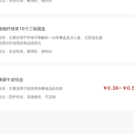
卖点：
安全性高、耐用性、韧性好
植物纤维浆10寸三格圆盘
标语：
主要应用于环保可降解的一次性餐盘及点心盘，尤其适合盛
放需分区放置的菜品或甜点
卖点：
安全性高、耐用性、韧性好
淋膜牛皮纸盒
￥
0.36
~
￥
0.
标语：
主要适用于固体类快餐食品的包装
卖点：
防护性佳、高便捷性、可定制