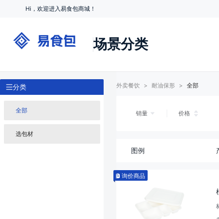
Hi，欢迎进入易食包商城！
场景分类
外卖餐饮
>
耐油保形
>
全部
分类
全部
销量
价格
选包材
图例
询价商品